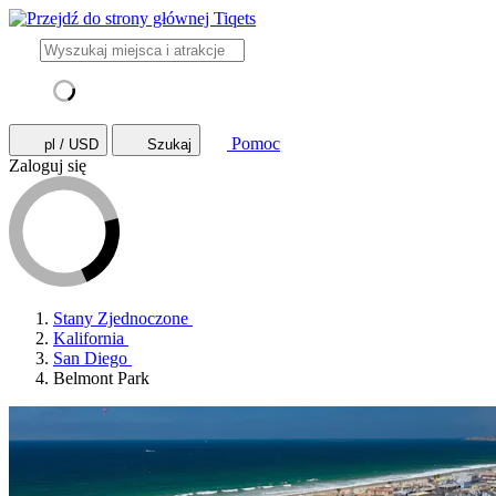
Pomoc
pl / USD
Szukaj
Zaloguj się
Stany Zjednoczone
Kalifornia
San Diego
Belmont Park