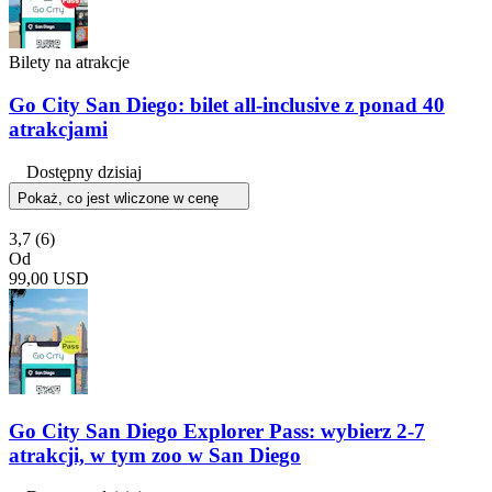
Bilety na atrakcje
Go City San Diego: bilet all-inclusive z ponad 40
atrakcjami
Dostępny dzisiaj
Pokaż, co jest wliczone w cenę
3,7
(6)
Od
99,00 USD
Go City San Diego Explorer Pass: wybierz 2-7
atrakcji, w tym zoo w San Diego