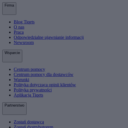
Firma
Blog Tiqets
O nas
Praca
Odpowiedzialne ujawnianie informacji
Newsroom
Wsparcie
Centrum pomocy
Centrum pomocy dla dostawców
Warunki
Polityka dotycząca opinii klientów
Polityka prywatności
Aplikacja Tiqets
Partnerstwo
Zostań dostawcą
Zostań dystrybutorem