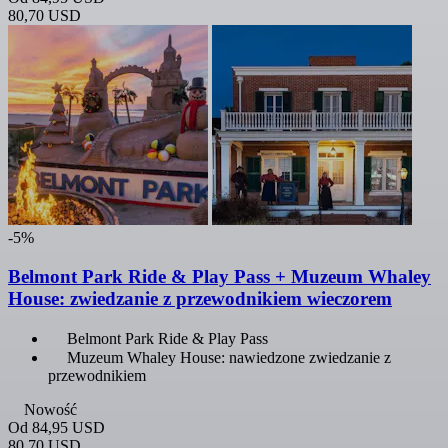
80,70 USD
-5%
Belmont Park Ride & Play Pass + Muzeum Whaley
House: zwiedzanie z przewodnikiem wieczorem
Belmont Park Ride & Play Pass
Muzeum Whaley House: nawiedzone zwiedzanie z
przewodnikiem
Nowość
Od
84,95 USD
80,70 USD