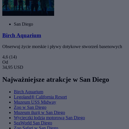
San Diego
Birch Aquarium
Obserwuj życie morskie i pływy dotykowe stworzeń basenowych
4,6
(14)
Od
34,95 USD
Najważniejsze atrakcje w San Diego
Birch Aquarium
Legoland® California Resort
Muzeum USS Midway
Zoo w San Diego
Muzeum iluzji w San Diego
Wycieczki łodzią motorową San Diego
SeaWorld San Diego
Zoo Safari w San Diego