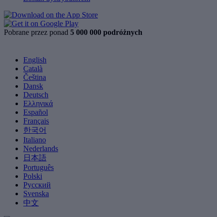
Pobrane przez ponad
5 000 000 podróżnych
English
Català
Čeština
Dansk
Deutsch
Ελληνικά
Español
Français
한국어
Italiano
Nederlands
日本語
Português
Polski
Русский
Svenska
中文