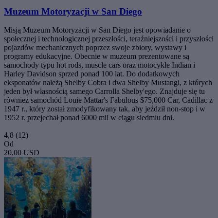
Muzeum Motoryzacji w San Diego
Misją Muzeum Motoryzacji w San Diego jest opowiadanie o
społecznej i technologicznej przeszłości, teraźniejszości i przyszłości
pojazdów mechanicznych poprzez swoje zbiory, wystawy i
programy edukacyjne. Obecnie w muzeum prezentowane są
samochody typu hot rods, muscle cars oraz motocykle Indian i
Harley Davidson sprzed ponad 100 lat. Do dodatkowych
eksponatów należą Shelby Cobra i dwa Shelby Mustangi, z których
jeden był własnością samego Carrolla Shelby'ego. Znajduje się tu
również samochód Louie Mattar's Fabulous $75,000 Car, Cadillac z
1947 r., który został zmodyfikowany tak, aby jeździł non-stop i w
1952 r. przejechał ponad 6000 mil w ciągu siedmiu dni.
4,8
(12)
Od
20,00 USD