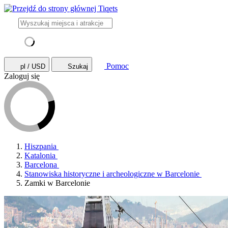
Pomoc
pl / USD
Szukaj
Zaloguj się
Hiszpania
Katalonia
Barcelona
Stanowiska historyczne i archeologiczne w Barcelonie
Zamki w Barcelonie