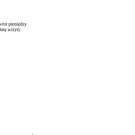
wrot pieniędzy
datą wizyty