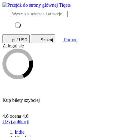
Pomoc
pl / USD
Szukaj
Zaloguj się
Kup bilety szybciej
4.6 ocena
4.6
Użyj aplikacji
Indie