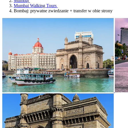
Mumbaj
Mumbai Walking Tours
Bombaj: prywatne zwiedzanie + transfer w obie strony