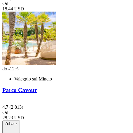
Od
18,44 USD
do -12%
Valeggio sul Mincio
Parco Cavour
4,7
(2 813)
Od
28,23 USD
Zobacz