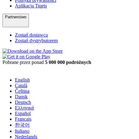
Polityka prywatności
Aplikacja Tiqets
Partnerstwo
Zostań dostawcą
Zostań dystrybutorem
Pobrane przez ponad
5 000 000 podróżnych
English
Català
Čeština
Dansk
Deutsch
Ελληνικά
Español
Français
한국어
Italiano
Nederlands