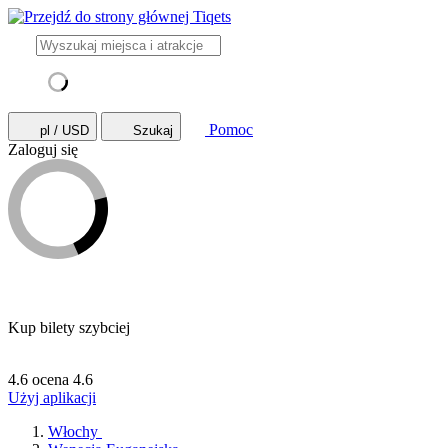
Pomoc
pl / USD
Szukaj
Zaloguj się
Kup bilety szybciej
4.6 ocena
4.6
Użyj aplikacji
Włochy