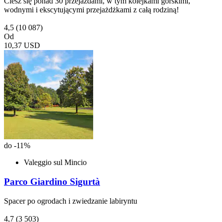
Ciesz się ponad 30 przejazdami, w tym kolejkami górskimi,
wodnymi i ekscytującymi przejażdżkami z całą rodziną!
4,5
(10 087)
Od
10,37 USD
do -11%
Valeggio sul Mincio
Parco Giardino Sigurtà
Spacer po ogrodach i zwiedzanie labiryntu
4,7
(3 503)