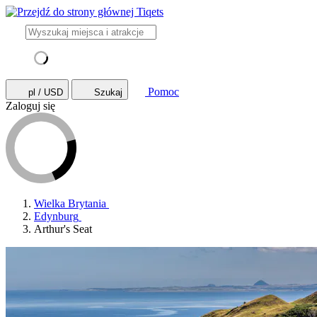
Pomoc
pl / USD
Szukaj
Zaloguj się
Wielka Brytania
Edynburg
Arthur's Seat