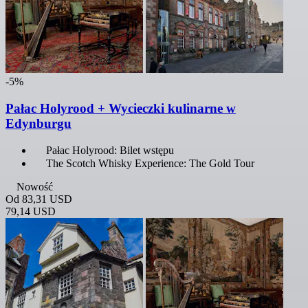
-5%
Pałac Holyrood + Wycieczki kulinarne w
Edynburgu
Pałac Holyrood: Bilet wstępu
The Scotch Whisky Experience: The Gold Tour
Nowość
Od
83,31 USD
79,14 USD