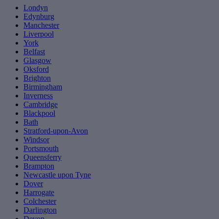
Londyn
Edynburg
Manchester
Liverpool
York
Belfast
Glasgow
Oksford
Brighton
Birmingham
Inverness
Cambridge
Blackpool
Bath
Stratford-upon-Avon
Windsor
Portsmouth
Queensferry
Brampton
Newcastle upon Tyne
Dover
Harrogate
Colchester
Darlington
Devon