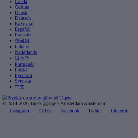
Català
Čeština
Dansk
Deutsch
Ελληνικά
Español
Français
한국어
Italiano
Nederlands
日本語
Português
Polski
Русский
Svenska
中文
© 2014-2026 Tiqets
Amsterdam
Instagram
TikTok
Facebook
Twitter
LinkedIn