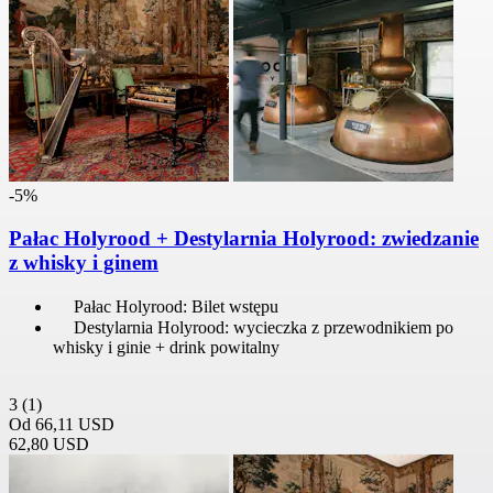
-5%
Pałac Holyrood + Destylarnia Holyrood: zwiedzanie
z whisky i ginem
Pałac Holyrood: Bilet wstępu
Destylarnia Holyrood: wycieczka z przewodnikiem po
whisky i ginie + drink powitalny
3
(1)
Od
66,11 USD
62,80 USD