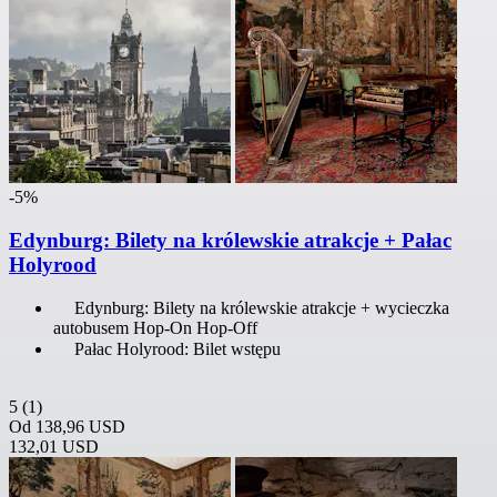
-5%
Edynburg: Bilety na królewskie atrakcje + Pałac
Holyrood
Edynburg: Bilety na królewskie atrakcje + wycieczka
autobusem Hop-On Hop-Off
Pałac Holyrood: Bilet wstępu
5
(1)
Od
138,96 USD
132,01 USD