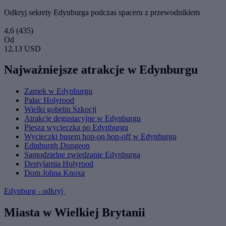
Odkryj sekrety Edynburga podczas spaceru z przewodnikiem
4,6
(435)
Od
12,13 USD
Najważniejsze atrakcje w Edynburgu
Zamek w Edynburgu
Pałac Holyrood
Wielki gobelin Szkocji
Atrakcje degustacyjne w Edynburgu
Piesza wycieczka po Edynburgu
Wycieczki busem hop-on hop-off w Edynburgu
Edinburgh Dungeon
Samodzielne zwiedzanie Edynburga
Destylarnia Holyrood
Dom Johna Knoxa
Edynburg - odkryj
Miasta w Wielkiej Brytanii