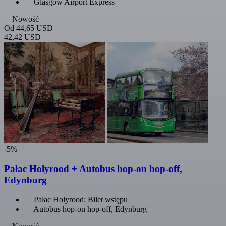
Glasgow Airport Express
Nowość
Od
44,65 USD
42,42 USD
-5%
Pałac Holyrood + Autobus hop-on hop-off,
Edynburg
Pałac Holyrood: Bilet wstępu
Autobus hop-on hop-off, Edynburg