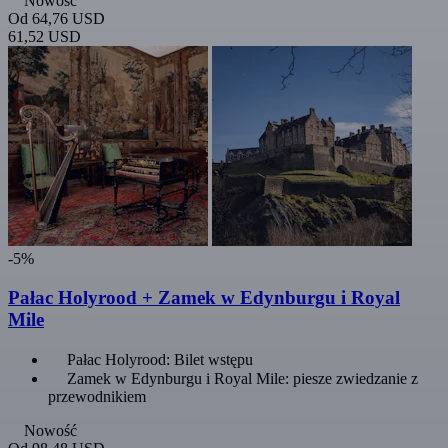
Nowość
Od
64,76 USD
61,52 USD
-5%
Pałac Holyrood + Zamek w Edynburgu i Royal
Mile
Pałac Holyrood: Bilet wstępu
Zamek w Edynburgu i Royal Mile: piesze zwiedzanie z
przewodnikiem
Nowość