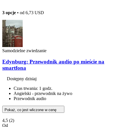
3 opcje
• od
6,73 USD
Samodzielne zwiedzanie
Edynburg: Przewodnik audio po mieście na
smartfona
Dostępny dzisiaj
Czas trwania: 1 godz.
Angielski - przewodnik na żywo
Przewodnik audio
Pokaż, co jest wliczone w cenę
4,5
(2)
Od