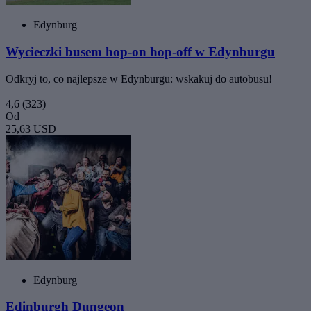
Edynburg
Wycieczki busem hop-on hop-off w Edynburgu
Odkryj to, co najlepsze w Edynburgu: wskakuj do autobusu!
4,6
(323)
Od
25,63 USD
Edynburg
Edinburgh Dungeon