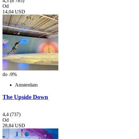
4,3
(8 785)
Od
14,04 USD
do -9%
Amsterdam
The Upside Down
4,4
(737)
Od
28,84 USD