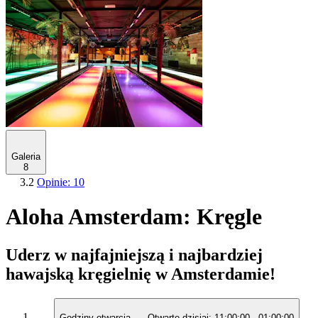
Galeria
8
3.2
Opinie: 10
Aloha Amsterdam: Kręgle
Uderz w najfajniejszą i najbardziej
hawajską kręgielnię w Amsterdamie!
Godziny otwarcia
Otwarte dzisiaj:
11:00:00
-
01:00:00