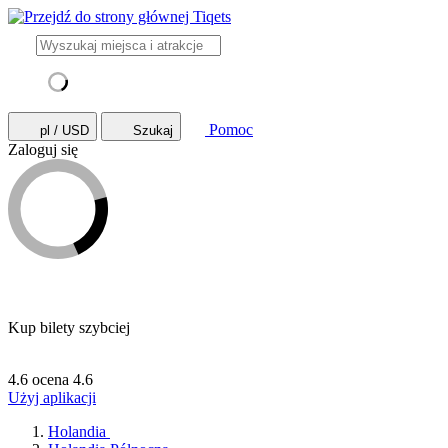
Pomoc
pl / USD
Szukaj
Zaloguj się
Kup bilety szybciej
4.6 ocena
4.6
Użyj aplikacji
Holandia