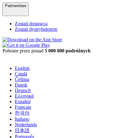
Partnerstwo
Zostań dostawcą
Zostań dystrybutorem
Pobrane przez ponad
5 000 000 podróżnych
English
Català
Čeština
Dansk
Deutsch
Ελληνικά
Español
Français
한국어
Italiano
Nederlands
日本語
Português