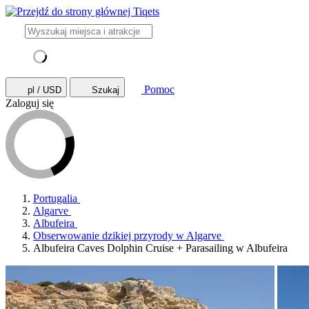
Pomoc
pl / USD
Szukaj
Zaloguj się
Portugalia
Algarve
Albufeira
Obserwowanie dzikiej przyrody w Algarve
Albufeira Caves Dolphin Cruise + Parasailing w Albufeira