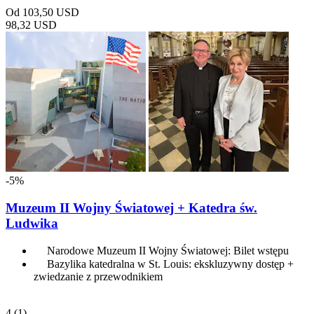
Od
103,50 USD
98,32 USD
-5%
Muzeum II Wojny Światowej + Katedra św.
Ludwika
Narodowe Muzeum II Wojny Światowej: Bilet wstępu
Bazylika katedralna w St. Louis: ekskluzywny dostęp +
zwiedzanie z przewodnikiem
4
(1)