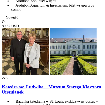
Audubon Zoo: bilet wstępu
Audubon Aquarium & Insectarium: bilet wstępu typu
combo
Nowość
Od
80,57 USD
-5%
Katedra św. Ludwika + Muzeum Starego Klasztoru
Urszulanek
Bazylika katedralna w St. Louis: ekskluzywny dostęp +