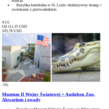
kolacją
Bazylika katedralna w St. Louis: ekskluzywny dostęp +
zwiedzanie z przewodnikiem
4
(1)
Od
111,35 USD
105,78 USD
-5%
Muzeum II Wojny Światowej + Audubon Zoo.
Akwarium i owady