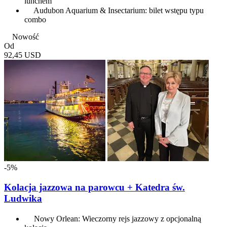
lunchem
Audubon Aquarium & Insectarium: bilet wstępu typu
combo
Nowość
Od
92,45 USD
-5%
Kolacja jazzowa na parowcu + Katedra św.
Ludwika
Nowy Orlean: Wieczorny rejs jazzowy z opcjonalną