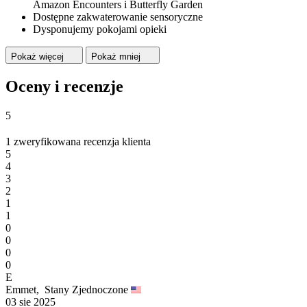
Amazon Encounters i Butterfly Garden
Dostępne zakwaterowanie sensoryczne
Dysponujemy pokojami opieki
Pokaż więcej
Pokaż mniej
Oceny i recenzje
5
1 zweryfikowana recenzja klienta
5
4
3
2
1
1
0
0
0
0
E
Emmet,
Stany Zjednoczone
03 sie 2025