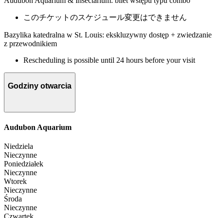
Audubon Aquarium & Insectarium: bilet wstępu typu combo
このチケットのスケジュール変更はできません
Bazylika katedralna w St. Louis: ekskluzywny dostęp + zwiedzanie
z przewodnikiem
Rescheduling is possible until 24 hours before your visit
Godziny otwarcia
Audubon Aquarium
Niedziela
Nieczynne
Poniedziałek
Nieczynne
Wtorek
Nieczynne
Środa
Nieczynne
Czwartek