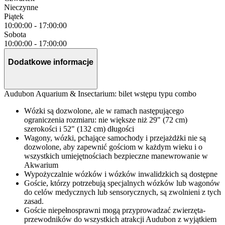
Nieczynne
Piątek
10:00:00
-
17:00:00
Sobota
10:00:00
-
17:00:00
Dodatkowe informacje
Audubon Aquarium & Insectarium: bilet wstępu typu combo
Wózki są dozwolone, ale w ramach następującego
ograniczenia rozmiaru: nie większe niż 29" (72 cm)
szerokości i 52" (132 cm) długości
Wagony, wózki, pchające samochody i przejażdżki nie są
dozwolone, aby zapewnić gościom w każdym wieku i o
wszystkich umiejętnościach bezpieczne manewrowanie w
Akwarium
Wypożyczalnie wózków i wózków inwalidzkich są dostępne
Goście, którzy potrzebują specjalnych wózków lub wagonów
do celów medycznych lub sensorycznych, są zwolnieni z tych
zasad.
Goście niepełnosprawni mogą przyprowadzać zwierzęta-
przewodników do wszystkich atrakcji Audubon z wyjątkiem