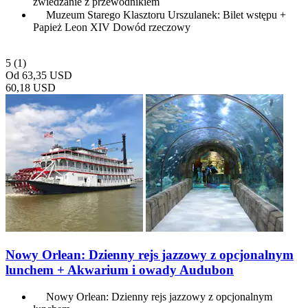
zwiedzanie z przewodnikiem
Muzeum Starego Klasztoru Urszulanek: Bilet wstępu +
Papież Leon XIV Dowód rzeczowy
5
(1)
Od
63,35 USD
60,18 USD
Nowy Orlean: Dzienny rejs jazzowy z opcjonalnym
lunchem + Akwarium i owady Audubon
Nowy Orlean: Dzienny rejs jazzowy z opcjonalnym