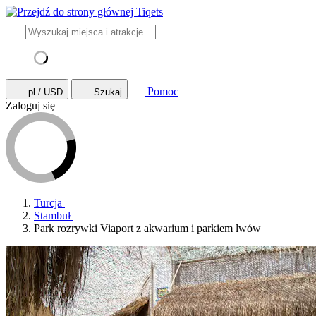
Pomoc
pl / USD
Szukaj
Zaloguj się
Turcja
Stambuł
Park rozrywki Viaport z akwarium i parkiem lwów