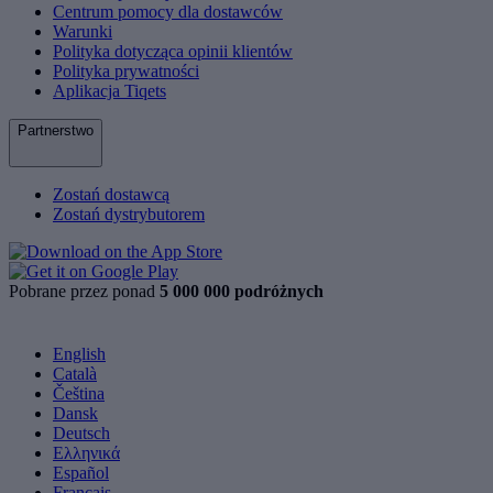
Centrum pomocy dla dostawców
Warunki
Polityka dotycząca opinii klientów
Polityka prywatności
Aplikacja Tiqets
Partnerstwo
Zostań dostawcą
Zostań dystrybutorem
Pobrane przez ponad
5 000 000 podróżnych
English
Català
Čeština
Dansk
Deutsch
Ελληνικά
Español
Français