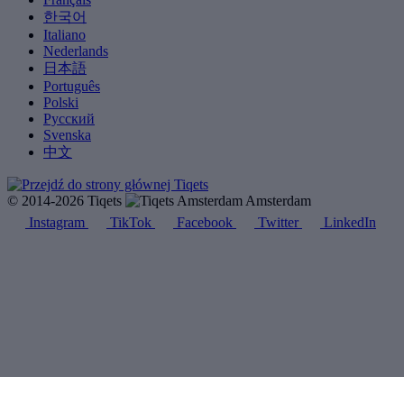
한국어
Italiano
Nederlands
日本語
Português
Polski
Русский
Svenska
中文
© 2014-2026 Tiqets
Amsterdam
Instagram
TikTok
Facebook
Twitter
LinkedIn