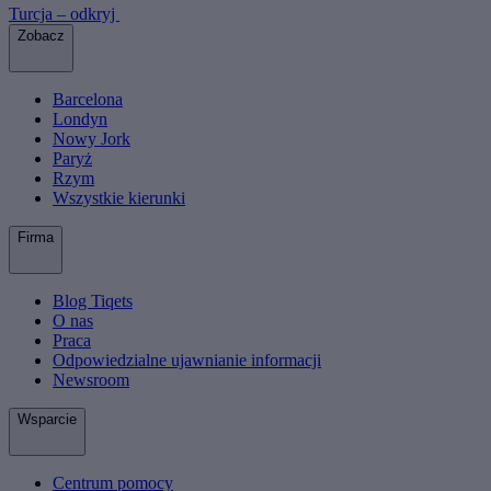
Turcja – odkryj
Zobacz
Barcelona
Londyn
Nowy Jork
Paryż
Rzym
Wszystkie kierunki
Firma
Blog Tiqets
O nas
Praca
Odpowiedzialne ujawnianie informacji
Newsroom
Wsparcie
Centrum pomocy