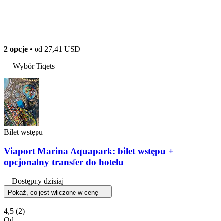
2 opcje
• od
27,41 USD
Wybór Tiqets
Bilet wstępu
Viaport Marina Aquapark: bilet wstępu +
opcjonalny transfer do hotelu
Dostępny dzisiaj
Pokaż, co jest wliczone w cenę
4,5
(2)
Od