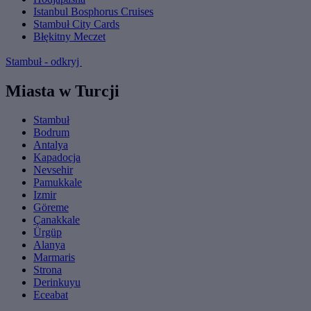
Istanbul Bosphorus Cruises
Stambuł City Cards
Błękitny Meczet
Stambuł - odkryj
Miasta w Turcji
Stambuł
Bodrum
Antalya
Kapadocja
Nevsehir
Pamukkale
Izmir
Göreme
Çanakkale
Ürgüp
Alanya
Marmaris
Strona
Derinkuyu
Eceabat