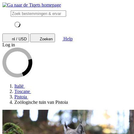
Help
nl / USD
Zoeken
Log in
Italië
Toscane
Pistoia
Zoölogische tuin van Pistoia