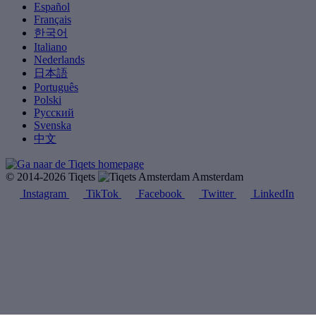
Español
Français
한국어
Italiano
Nederlands
日本語
Português
Polski
Русский
Svenska
中文
© 2014-2026 Tiqets
Amsterdam
Instagram
TikTok
Facebook
Twitter
LinkedIn