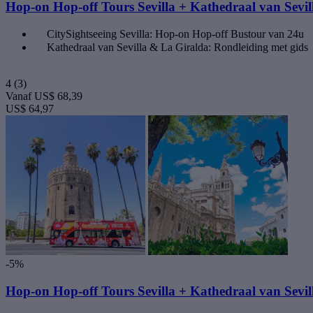
Hop-on Hop-off Tours Sevilla + Kathedraal van Sevil
CitySightseeing Sevilla: Hop-on Hop-off Bustour van 24u
Kathedraal van Sevilla & La Giralda: Rondleiding met gids
4
(3)
Vanaf
US$ 68,39
US$ 64,97
-5%
Hop-on Hop-off Tours Sevilla + Kathedraal van Sevil