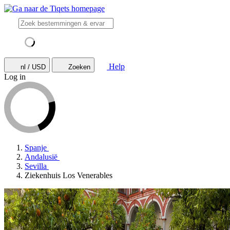
Help
nl / USD
Zoeken
Log in
Spanje
Andalusië
Sevilla
Ziekenhuis Los Venerables