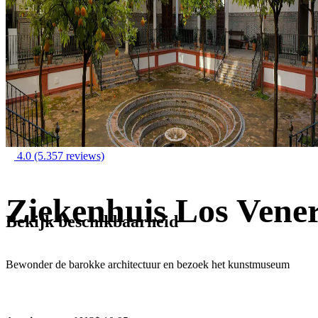
4.0
(5.357 reviews)
Ziekenhuis Los Vener
Bekijk beschikbaarheid
Bewonder de barokke architectuur en bezoek het kunstmuseum