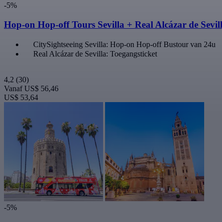
-5%
Hop-on Hop-off Tours Sevilla + Real Alcázar de Sevil
CitySightseeing Sevilla: Hop-on Hop-off Bustour van 24u
Real Alcázar de Sevilla: Toegangsticket
4,2
(30)
Vanaf
US$ 56,46
US$ 53,64
-5%