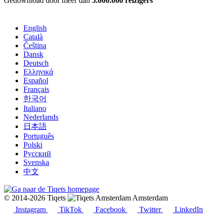
Gedownload door meer dan
5.000.000 reizigers
English
Català
Čeština
Dansk
Deutsch
Ελληνικά
Español
Français
한국어
Italiano
Nederlands
日本語
Português
Polski
Русский
Svenska
中文
© 2014-2026 Tiqets
Amsterdam
Instagram
TikTok
Facebook
Twitter
LinkedIn