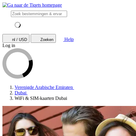
Help
nl / USD
Zoeken
Log in
Verenigde Arabische Emiraten
Dubai
WiFi & SIM-kaarten Dubai