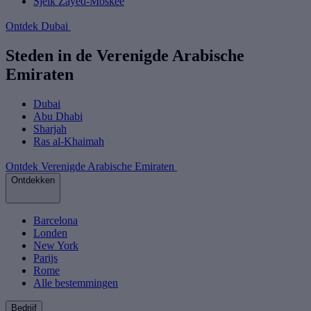
Sjeik Zayed-Moskee
Ontdek Dubai
Steden in de Verenigde Arabische
Emiraten
Dubai
Abu Dhabi
Sharjah
Ras al-Khaimah
Ontdek Verenigde Arabische Emiraten
Ontdekken
Barcelona
Londen
New York
Parijs
Rome
Alle bestemmingen
Bedrijf