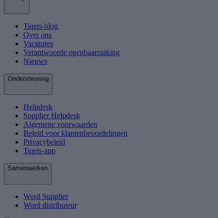
Tiqets-blog
Over ons
Vacatures
Verantwoorde openbaarmaking
Nieuws
Ondersteuning
Helpdesk
Supplier Helpdesk
Algemene voorwaarden
Beleid voor klantenbeoordelingen
Privacybeleid
Tiqets-app
Samenwerken
Word Supplier
Word distributeur