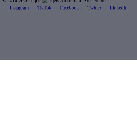
© 2014-2026 Tiqets
Amsterdam
Instagram
TikTok
Facebook
Twitter
LinkedIn