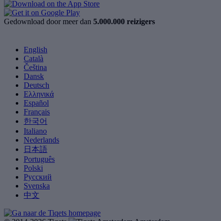
Gedownload door meer dan
5.000.000 reizigers
English
Català
Čeština
Dansk
Deutsch
Ελληνικά
Español
Français
한국어
Italiano
Nederlands
日本語
Português
Polski
Русский
Svenska
中文