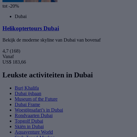
tot -20%
Dubai
Helikoptertours Dubai
Bekijk de moderne skyline van Dubai van bovenaf
4,7
(168)
Vanaf
US$ 183,66
Leukste activiteiten in Dubai
Burj Khalifa
Dubai ijsbaan
Museum of the Future
Dubai Frame
Woestijnsafari’s in Dubai
Rondvaarten Dubai
Topgolf Dubai
Skiën in Dubai
Aquaventure World