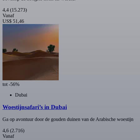
4,4
(15.273)
Vanaf
US$ 51,46
tot -56%
Dubai
Woestijnsafari’s in Dubai
Ga op avontuur door de gouden duinen van de Arabische woestijn
4,6
(2.716)
Vanaf