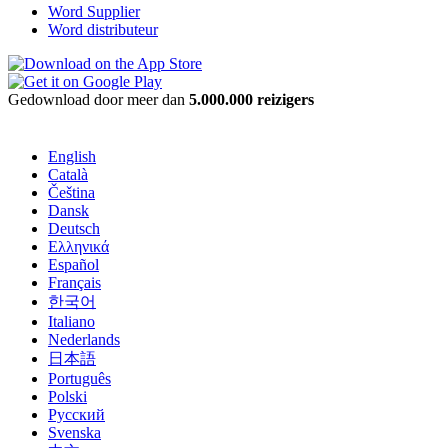
Word Supplier
Word distributeur
Gedownload door meer dan
5.000.000 reizigers
English
Català
Čeština
Dansk
Deutsch
Ελληνικά
Español
Français
한국어
Italiano
Nederlands
日本語
Português
Polski
Русский
Svenska