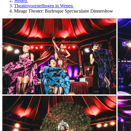
Wenen
Theatervoorstellingen in Wenen
Mirage Theater: Burlesque Spectaculaire Dinnershow