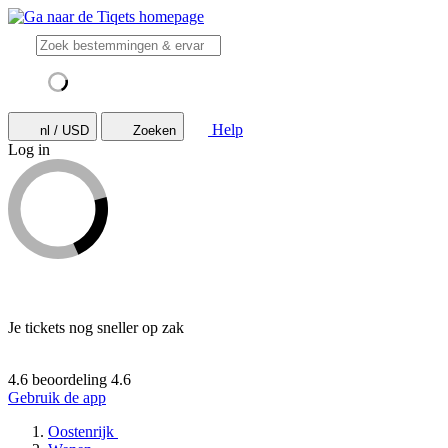
Help
nl / USD
Zoeken
Log in
Je tickets nog sneller op zak
4.6 beoordeling
4.6
Gebruik de app
Oostenrijk