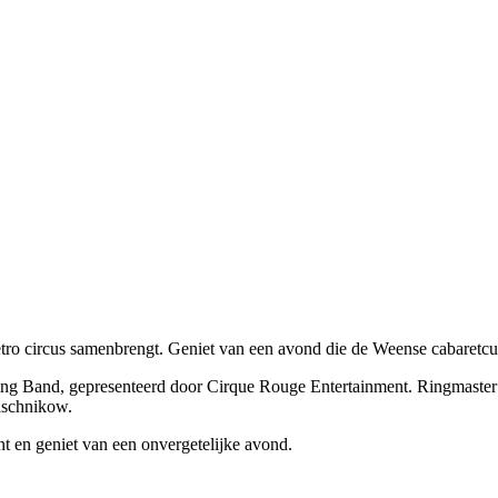
etro circus samenbrengt. Geniet van een avond die de Weense cabaretcult
g Band, gepresenteerd door Cirque Rouge Entertainment. Ringmaster Ru
aschnikow.
t en geniet van een onvergetelijke avond.