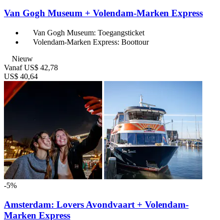
Van Gogh Museum + Volendam-Marken Express
Van Gogh Museum: Toegangsticket
Volendam-Marken Express: Boottour
Nieuw
Vanaf
US$ 42,78
US$ 40,64
-5%
Amsterdam: Lovers Avondvaart + Volendam-
Marken Express