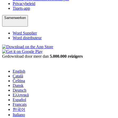
Privacybeleid
Tiqets-app
Samenwerken
Word Supplier
Word distributeur
Gedownload door meer dan
5.000.000 reizigers
English
Català
Čeština
Dansk
Deutsch
Ελληνικά
Español
Français
한국어
Italiano