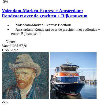
-5%
Volendam-Marken Express + Amsterdam:
Rondvaart over de grachten + Rijksmuseum
Volendam-Marken Express: Boottour
Amsterdam: Rondvaart over de grachten met audiogids +
entree Rijksmuseum
Nieuw
Vanaf
US$ 57,81
US$ 54,92
-5%