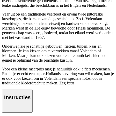
over de fascinerende geschiedenis en cultuur van deze regio met een
leuke audiogids, die beschikbaar is in het Engels en Nederlands.
Vaar uit op een traditionele veerboot en ervaar twee pittoreske
kustdorpjes, die barsten van de geschiedenis. Zo is Volendam
wereldwijd bekend om haar visserij en hardwerkende bevolking.
Marken werd in de 13e eeuw bewoond door Friese monniken. De
gemeenschap was zeer geïsoleerd, totdat het eiland werd verbonden
met het vasteland in 1957.
Onderweg zie je schattige gebouwen, fietsen, tulpen, kaas en
klompen. Je kan kiezen om te vertrekken vanaf Volendam of
Marken. Maar je kan ook kiezen voor een retourticket - hiermee
geniet je optimaal van de prachtige kustlijn.
Voor een kleine meerprijs mag je natuurlijk ook je fiets meenemen.
En als je er echt een super-Hollandse ervaring van wil maken, kan je
er ook voor kiezen om in Volendam een speciale fotoshoot in
traditionele klederdracht te maken. Zeg
kaas
!
Instructies