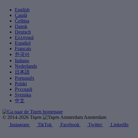
English
Català
Čeština
Dansk
Deutsch
Ελληνικά
Español
Français
한국어
Italiano
Nederlands
日本語
Português
Polski
Русский
Svenska
中文
© 2014-2026 Tiqets
Amsterdam
Instagram
TikTok
Facebook
Twitter
LinkedIn