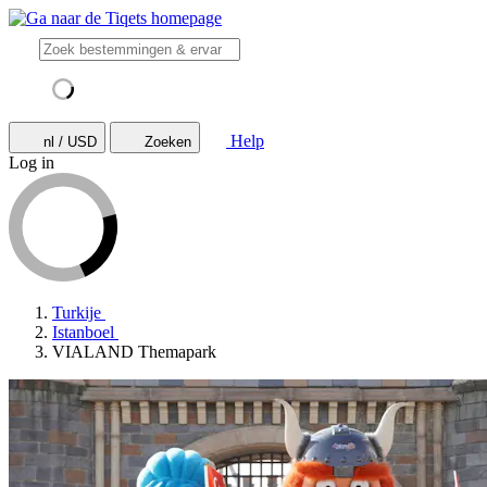
Help
nl / USD
Zoeken
Log in
Turkije
Istanboel
VIALAND Themapark