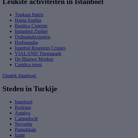
Leukste activiteiten in Istanboel
Topkapı Paleis
Hagia Sophia
Basilica Cisterne
Instanbul Zipline
Dolmabahçepaleis
Hodjapasha
Istanbul Bosporus Cruises
VIALAND Themapark
De Blauwe Moskee
Camlica toren
Ontdek Istanboel
Steden in Turkije
Istanboel
Bodrum
Antalya
Cappadocië
Nevsehir
Pamukkale
İzmir