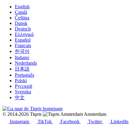
English
Català
Čeština
Dansk
Deutsch
Ελληνικά
Español
Français
한국어
Italiano
Nederlands
日本語
Português
Polski
Русский
Svenska
中文
© 2014-2026 Tiqets
Amsterdam
Instagram
TikTok
Facebook
Twitter
LinkedIn