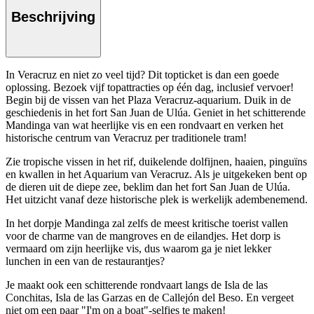
Beschrijving
In Veracruz en niet zo veel tijd? Dit topticket is dan een goede
oplossing. Bezoek vijf topattracties op één dag, inclusief vervoer!
Begin bij de vissen van het Plaza Veracruz-aquarium. Duik in de
geschiedenis in het fort San Juan de Ulúa. Geniet in het schitterende
Mandinga van wat heerlijke vis en een rondvaart en verken het
historische centrum van Veracruz per traditionele tram!
Zie tropische vissen in het rif, duikelende dolfijnen, haaien, pinguïns
en kwallen in het Aquarium van Veracruz. Als je uitgekeken bent op
de dieren uit de diepe zee, beklim dan het fort San Juan de Ulúa.
Het uitzicht vanaf deze historische plek is werkelijk adembenemend.
In het dorpje Mandinga zal zelfs de meest kritische toerist vallen
voor de charme van de mangroves en de eilandjes. Het dorp is
vermaard om zijn heerlijke vis, dus waarom ga je niet lekker
lunchen in een van de restaurantjes?
Je maakt ook een schitterende rondvaart langs de Isla de las
Conchitas, Isla de las Garzas en de Callejón del Beso. En vergeet
niet om een paar "I'm on a boat"-selfies te maken!