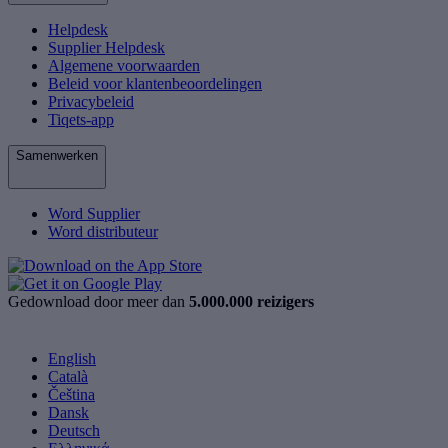
Helpdesk
Supplier Helpdesk
Algemene voorwaarden
Beleid voor klantenbeoordelingen
Privacybeleid
Tiqets-app
Samenwerken
Word Supplier
Word distributeur
Gedownload door meer dan
5.000.000 reizigers
English
Català
Čeština
Dansk
Deutsch