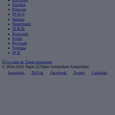
Ελληνικά
Español
Français
한국어
Italiano
Nederlands
日本語
Português
Polski
Русский
Svenska
中文
© 2014-2026 Tiqets
Amsterdam
Instagram
TikTok
Facebook
Twitter
LinkedIn