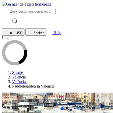
Help
nl / USD
Zoeken
Log in
Spanje
Valencia
València
Paddleboarden in Valencia