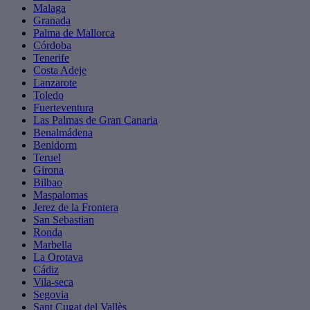
Malaga
Granada
Palma de Mallorca
Córdoba
Tenerife
Costa Adeje
Lanzarote
Toledo
Fuerteventura
Las Palmas de Gran Canaria
Benalmádena
Benidorm
Teruel
Girona
Bilbao
Maspalomas
Jerez de la Frontera
San Sebastian
Ronda
Marbella
La Orotava
Cádiz
Vila-seca
Segovia
Sant Cugat del Vallès