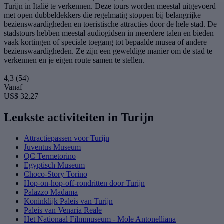
Turijn in Italië te verkennen. Deze tours worden meestal uitgevoerd
met open dubbeldekkers die regelmatig stoppen bij belangrijke
bezienswaardigheden en toeristische attracties door de hele stad. De
stadstours hebben meestal audiogidsen in meerdere talen en bieden
vaak kortingen of speciale toegang tot bepaalde musea of andere
bezienswaardigheden. Ze zijn een geweldige manier om de stad te
verkennen en je eigen route samen te stellen.
4,3
(54)
Vanaf
US$ 32,27
Leukste activiteiten in Turijn
Attractiepassen voor Turijn
Juventus Museum
QC Termetorino
Egyptisch Museum
Choco-Story Torino
Hop-on-hop-off-rondritten door Turijn
Palazzo Madama
Koninklijk Paleis van Turijn
Paleis van Venaria Reale
Het Nationaal Filmmuseum - Mole Antonelliana