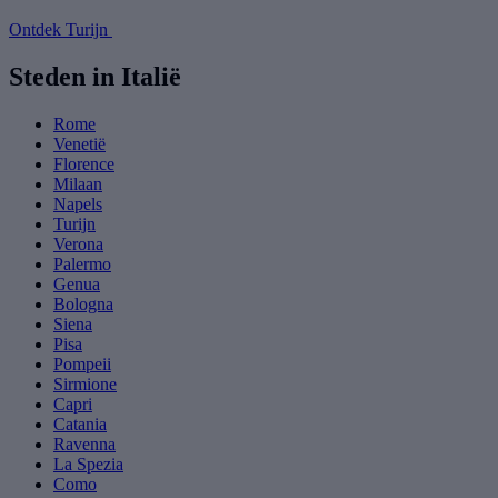
Ontdek Turijn
Steden in Italië
Rome
Venetië
Florence
Milaan
Napels
Turijn
Verona
Palermo
Genua
Bologna
Siena
Pisa
Pompeii
Sirmione
Capri
Catania
Ravenna
La Spezia
Como