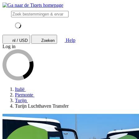
Help
nl / USD
Zoeken
Log in
Italië
Piemonte
Turijn
Turijn Luchthaven Transfer