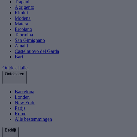
Trapani
Agrigento
Rimini
Modena
Matera
Ercolano
Taormina
San Gimignano
Amalfi
Castelnuovo del Garda
Bari
Ontdek Italië
Ontdekken
Barcelona
Londen
New York
Parijs
Rome
Alle bestemmingen
Bedrijf