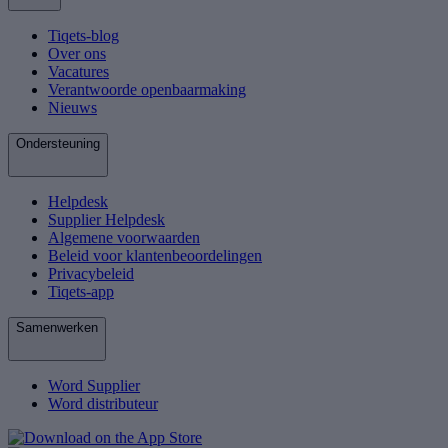
Tiqets-blog
Over ons
Vacatures
Verantwoorde openbaarmaking
Nieuws
Ondersteuning
Helpdesk
Supplier Helpdesk
Algemene voorwaarden
Beleid voor klantenbeoordelingen
Privacybeleid
Tiqets-app
Samenwerken
Word Supplier
Word distributeur