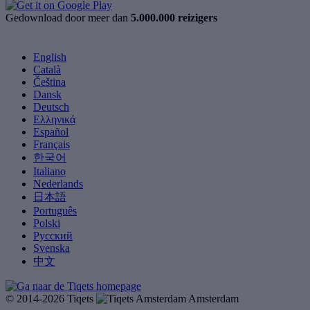
Gedownload door meer dan
5.000.000 reizigers
English
Català
Čeština
Dansk
Deutsch
Ελληνικά
Español
Français
한국어
Italiano
Nederlands
日本語
Português
Polski
Русский
Svenska
中文
© 2014-2026 Tiqets
Amsterdam