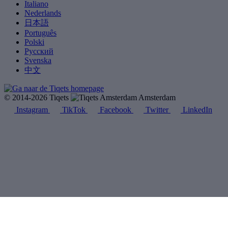
Italiano
Nederlands
日本語
Português
Polski
Русский
Svenska
中文
© 2014-2026 Tiqets
Amsterdam
Instagram
TikTok
Facebook
Twitter
LinkedIn