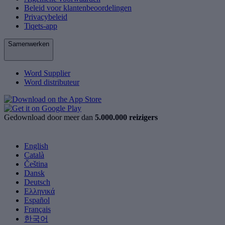
Beleid voor klantenbeoordelingen
Privacybeleid
Tiqets-app
Samenwerken
Word Supplier
Word distributeur
Gedownload door meer dan
5.000.000 reizigers
English
Català
Čeština
Dansk
Deutsch
Ελληνικά
Español
Français
한국어