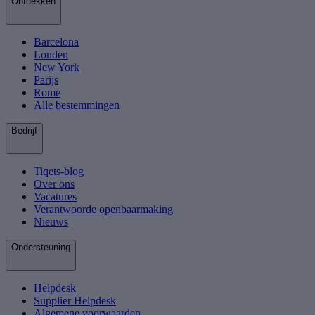
Ontdekken
Barcelona
Londen
New York
Parijs
Rome
Alle bestemmingen
Bedrijf
Tiqets-blog
Over ons
Vacatures
Verantwoorde openbaarmaking
Nieuws
Ondersteuning
Helpdesk
Supplier Helpdesk
Algemene voorwaarden