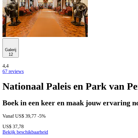
Galerij
12
4,4
67 reviews
Nationaal Paleis en Park van P
Boek in een keer en maak jouw ervaring no
Vanaf
US$ 39,77
-5%
US$ 37,78
Bekijk beschikbaarheid