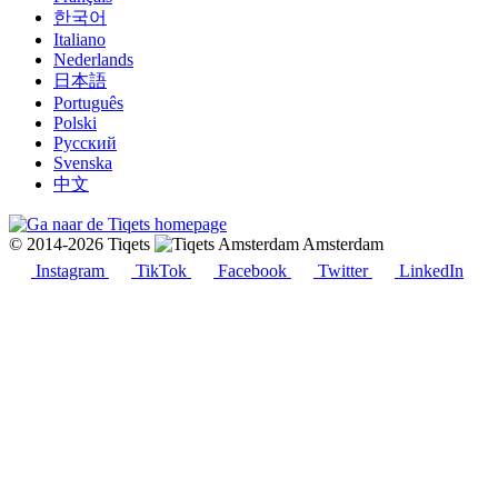
한국어
Italiano
Nederlands
日本語
Português
Polski
Русский
Svenska
中文
© 2014-2026 Tiqets
Amsterdam
Instagram
TikTok
Facebook
Twitter
LinkedIn