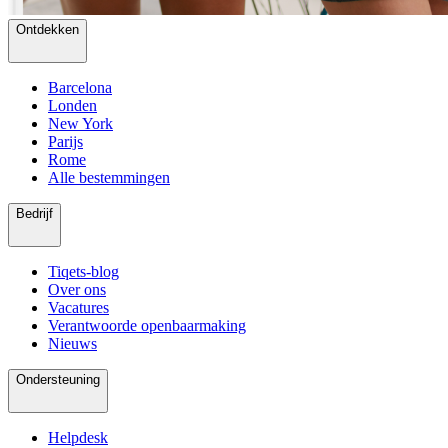
Ontdekken
Barcelona
Londen
New York
Parijs
Rome
Alle bestemmingen
Bedrijf
Tiqets-blog
Over ons
Vacatures
Verantwoorde openbaarmaking
Nieuws
Ondersteuning
Helpdesk