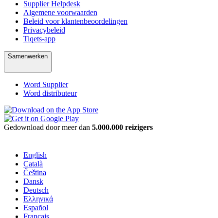
Supplier Helpdesk
Algemene voorwaarden
Beleid voor klantenbeoordelingen
Privacybeleid
Tiqets-app
Samenwerken
Word Supplier
Word distributeur
Gedownload door meer dan
5.000.000 reizigers
English
Català
Čeština
Dansk
Deutsch
Ελληνικά
Español
Français