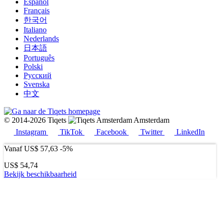
Español
Français
한국어
Italiano
Nederlands
日本語
Português
Polski
Русский
Svenska
中文
© 2014-2026 Tiqets
Amsterdam
Instagram
TikTok
Facebook
Twitter
LinkedIn
Vanaf
US$ 57,63
-5%
US$ 54,74
Bekijk beschikbaarheid