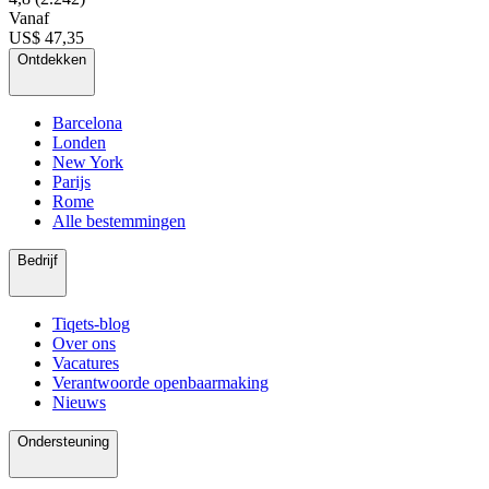
Vanaf
US$ 47,35
Ontdekken
Barcelona
Londen
New York
Parijs
Rome
Alle bestemmingen
Bedrijf
Tiqets-blog
Over ons
Vacatures
Verantwoorde openbaarmaking
Nieuws
Ondersteuning