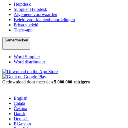
Helpdesk
Supplier Helpdesk
Algemene voorwaarden
Beleid voor klantenbeoordelingen
Privacybeleid
Tiqets-app
Samenwerken
Word Supplier
Word distributeur
Gedownload door meer dan
5.000.000 reizigers
English
Català
Čeština
Dansk
Deutsch
Ελληνικά