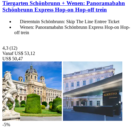
Tiergarten Schönbrunn + Wenen: Panoramabahn
Schönbrunn Express Hop-on Hop-off trein
Dierentuin Schönbrunn: Skip The Line Entree Ticket
Wenen: Panoramabahn Schönbrunn Express Hop-on Hop-
off trein
4,3
(12)
Vanaf
US$ 53,12
US$ 50,47
-5%