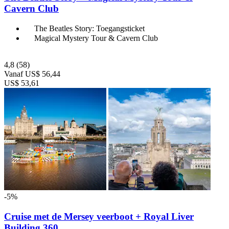
Cavern Club
The Beatles Story: Toegangsticket
Magical Mystery Tour & Cavern Club
4,8
(58)
Vanaf
US$ 56,44
US$ 53,61
-5%
Cruise met de Mersey veerboot + Royal Liver
Building 360