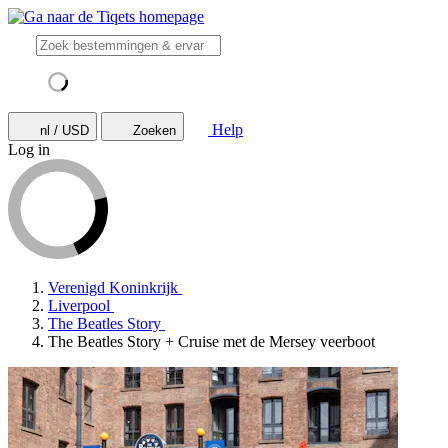
Help
nl / USD
Zoeken
Log in
Verenigd Koninkrijk
Liverpool
The Beatles Story
The Beatles Story + Cruise met de Mersey veerboot