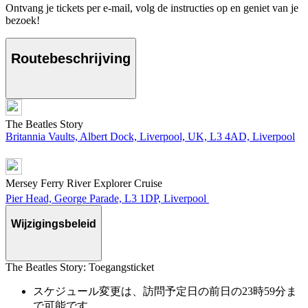
Ontvang je tickets per e-mail, volg de instructies op en geniet van je
bezoek!
Routebeschrijving
The Beatles Story
Britannia Vaults, Albert Dock, Liverpool, UK, L3 4AD, Liverpool
Mersey Ferry River Explorer Cruise
Pier Head, George Parade, L3 1DP, Liverpool
Wijzigingsbeleid
The Beatles Story: Toegangsticket
スケジュール変更は、訪問予定日の前日の23時59分ま
で可能です