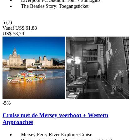
Liverpool FC Stadium Tour + audiogids
The Beatles Story: Toegangsticket
5
(7)
Vanaf
US$ 61,88
US$ 58,79
-5%
Cruise met de Mersey veerboot + Western
Approaches
Mersey Ferry River Explorer Cruise