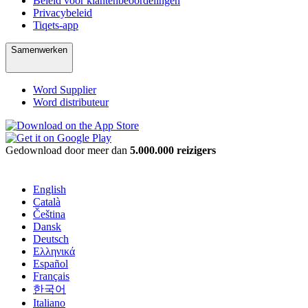
Beleid voor klantenbeoordelingen
Privacybeleid
Tiqets-app
Samenwerken
Word Supplier
Word distributeur
Gedownload door meer dan
5.000.000 reizigers
English
Català
Čeština
Dansk
Deutsch
Ελληνικά
Español
Français
한국어
Italiano