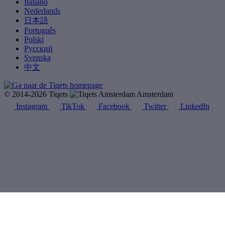
Italiano
Nederlands
日本語
Português
Polski
Русский
Svenska
中文
© 2014-2026 Tiqets
Amsterdam
Instagram
TikTok
Facebook
Twitter
LinkedIn