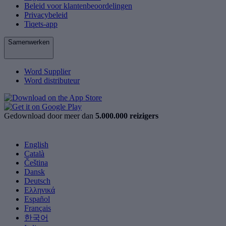
Beleid voor klantenbeoordelingen
Privacybeleid
Tiqets-app
Samenwerken
Word Supplier
Word distributeur
Gedownload door meer dan
5.000.000 reizigers
English
Català
Čeština
Dansk
Deutsch
Ελληνικά
Español
Français
한국어