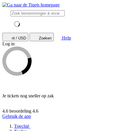
Help
nl / USD
Zoeken
Log in
Je tickets nog sneller op zak
4.6 beoordeling
4.6
Gebruik de app
Tsjechië