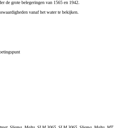
der de grote belegeringen van 1565 en 1942.
enswaardigheden vanaf het water te bekijken.
oetingspunt
 street, Sliema, Malta, SLM 3065, SLM 3065, Sliema, Malta, MT