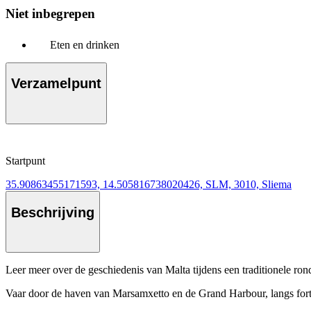
Niet inbegrepen
Eten en drinken
Verzamelpunt
Startpunt
35.90863455171593, 14.505816738020426, SLM, 3010, Sliema
Beschrijving
Leer meer over de geschiedenis van Malta tijdens een traditionele ron
Vaar door de haven van Marsamxetto en de Grand Harbour, langs forte