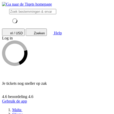
Help
nl / USD
Zoeken
Log in
Je tickets nog sneller op zak
4.6 beoordeling
4.6
Gebruik de app
Malta