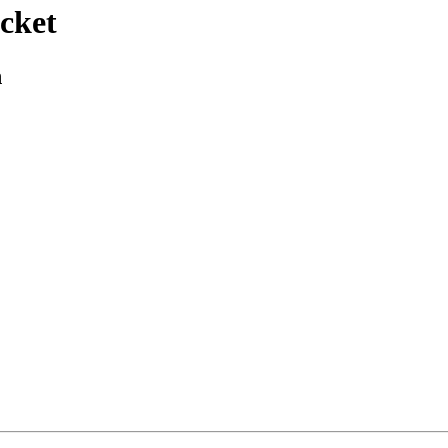
cket
n