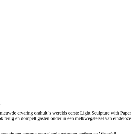
.
nieuwde ervaring onthult 's werelds eerste Light Sculpture with Paper
ook terug en dompelt gasten onder in een melkwegstelsel van eindeloze
e bewegingen enorme wervelende patronen creëren en Waterfall