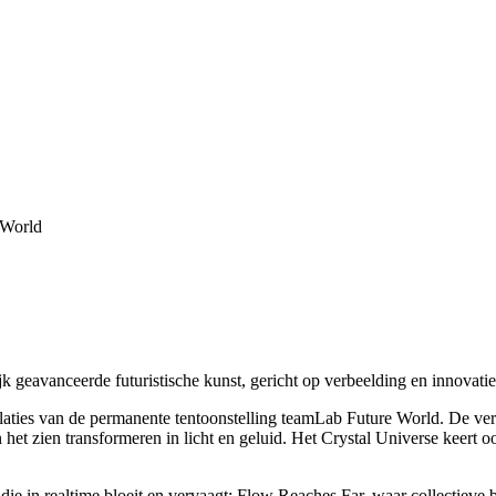
 World
geavanceerde futuristische kunst, gericht op verbeelding en innovatie
llaties van de permanente tentoonstelling teamLab Future World. De ver
het zien transformeren in licht en geluid. Het Crystal Universe keert 
 die in realtime bloeit en vervaagt; Flow Reaches Far, waar collectiev