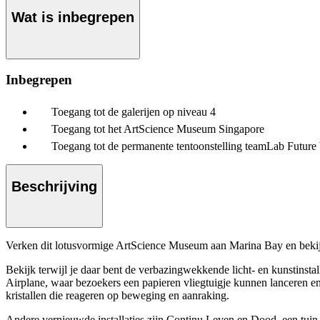
Wat is inbegrepen
Inbegrepen
Toegang tot de galerijen op niveau 4
Toegang tot het ArtScience Museum Singapore
Toegang tot de permanente tentoonstelling teamLab Future
Beschrijving
Verken dit lotusvormige ArtScience Museum aan Marina Bay en bekijk 
Bekijk terwijl je daar bent de verbazingwekkende licht- en kunstinsta
Airplane, waar bezoekers een papieren vliegtuigje kunnen lanceren en 
kristallen die reageren op beweging en aanraking.
Andere vernieuwde installaties zijn Continu Leven en Dood, een tuin