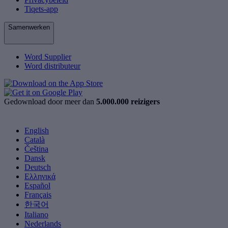
Tiqets-app
Samenwerken
Word Supplier
Word distributeur
Gedownload door meer dan
5.000.000 reizigers
English
Català
Čeština
Dansk
Deutsch
Ελληνικά
Español
Français
한국어
Italiano
Nederlands