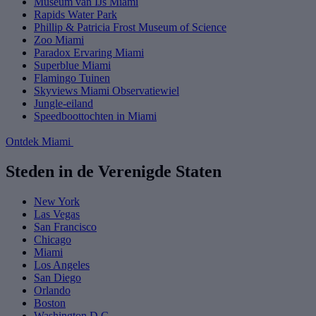
Museum van IJs Miami
Rapids Water Park
Phillip & Patricia Frost Museum of Science
Zoo Miami
Paradox Ervaring Miami
Superblue Miami
Flamingo Tuinen
Skyviews Miami Observatiewiel
Jungle-eiland
Speedboottochten in Miami
Ontdek Miami
Steden in de Verenigde Staten
New York
Las Vegas
San Francisco
Chicago
Miami
Los Angeles
San Diego
Orlando
Boston
Washington D.C.