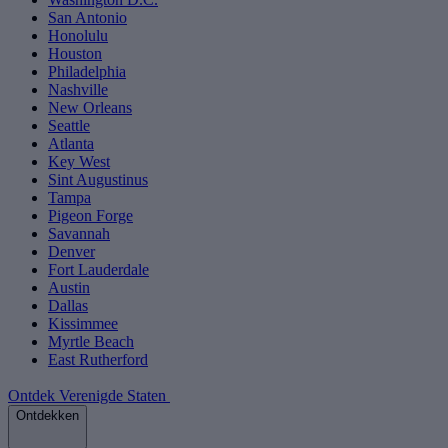
San Antonio
Honolulu
Houston
Philadelphia
Nashville
New Orleans
Seattle
Atlanta
Key West
Sint Augustinus
Tampa
Pigeon Forge
Savannah
Denver
Fort Lauderdale
Austin
Dallas
Kissimmee
Myrtle Beach
East Rutherford
Ontdek Verenigde Staten
Ontdekken