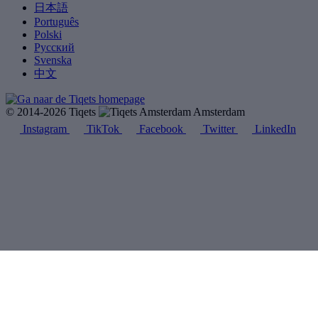
日本語
Português
Polski
Русский
Svenska
中文
© 2014-2026 Tiqets
Amsterdam
Instagram
TikTok
Facebook
Twitter
LinkedIn