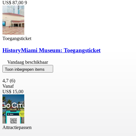
US$ 87,00
9
Toegangsticket
HistoryMiami Museum: Toegangsticket
Vandaag beschikbaar
Toon inbegrepen items
4,7
(6)
Vanaf
US$ 15,00
Attractiepassen