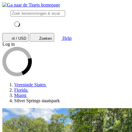
Help
nl / USD
Zoeken
Log in
Verenigde Staten
Florida
Miami
Silver Springs staatspark