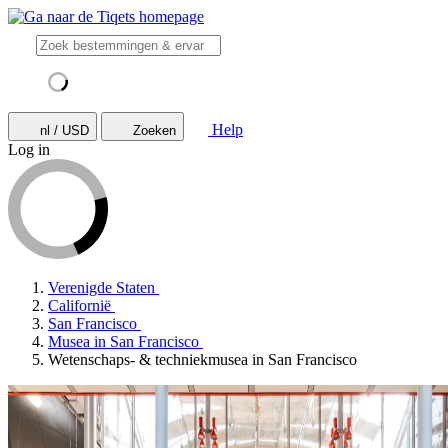
Help
nl / USD
Zoeken
Log in
Verenigde Staten
Californië
San Francisco
Musea in San Francisco
Wetenschaps- & techniekmusea in San Francisco