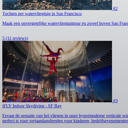
#2
Tochten per watervliegtuig in San Francisco
Maak een onvergetelijke watervliegtuigtour en zweef boven San Fran
5
(11 reviews)
#3
iFLY Indoor Skydiving - SF Bay
Ervaar de sensatie van het vliegen in onze hypermoderne verticale wind
perfect is voor verjaardagsfeestjes voor kinderen, bedrijfsevenemente