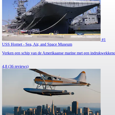
#1
USS Hornet - Sea, Air, and Space Museum
Verken een schip van de Amerikaanse marine met een indrukwekkende 
4,8
(36 reviews)