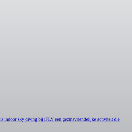
s indoor sky diving bij iFLY een gezinsvriendelijke activiteit die