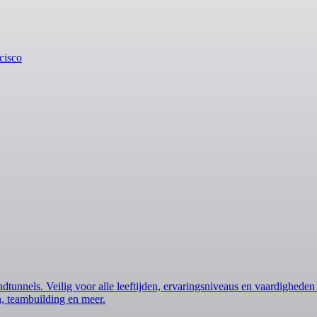
cisco
tunnels. Veilig voor alle leeftijden, ervaringsniveaus en vaardigheden i
n, teambuilding en meer.