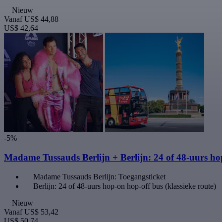
Nieuw
Vanaf
US$ 44,88
US$ 42,64
-5%
Madame Tussauds Berlijn + Berlijn: 24 of 48-uurs ho
Madame Tussauds Berlijn: Toegangsticket
Berlijn: 24 of 48-uurs hop-on hop-off bus (klassieke route)
Nieuw
Vanaf
US$ 53,42
US$ 50,74