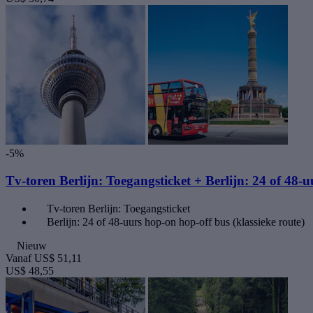
-5%
Tv-toren Berlijn: Toegangsticket + Berlijn: 24 of 48-
Tv-toren Berlijn: Toegangsticket
Berlijn: 24 of 48-uurs hop-on hop-off bus (klassieke route)
Nieuw
Vanaf
US$ 51,11
US$ 48,55