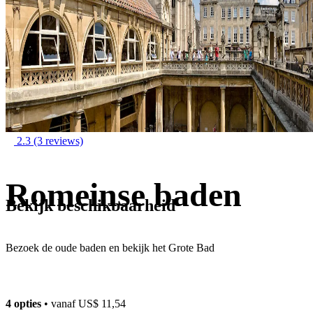
2.3
(3 reviews)
Romeinse baden
Bekijk beschikbaarheid
Bezoek de oude baden en bekijk het Grote Bad
4 opties
• vanaf
US$ 11,54