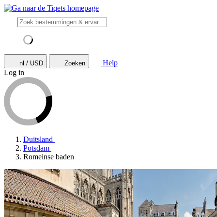
Help
nl / USD
Zoeken
Log in
Duitsland
Potsdam
Romeinse baden