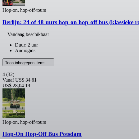
Hop-on, hop-off-tours
Berlijn: 24 of 48-uurs hop-on hop-off bus (klassieke r
Vandaag beschikbaar
Duur: 2 uur
Audiogids
Toon inbegrepen items
4
(32)
Vanaf
US$ 34,61
US$ 28,04
19
Hop-on, hop-off-tours
Hop-On Hop-Off Bus Potsdam