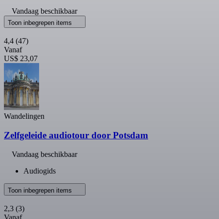
Vandaag beschikbaar
Toon inbegrepen items
4,4
(47)
Vanaf
US$ 23,07
Wandelingen
Zelfgeleide audiotour door Potsdam
Vandaag beschikbaar
Audiogids
Toon inbegrepen items
2,3
(3)
Vanaf