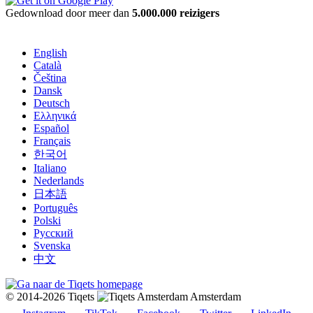
Gedownload door meer dan
5.000.000 reizigers
English
Català
Čeština
Dansk
Deutsch
Ελληνικά
Español
Français
한국어
Italiano
Nederlands
日本語
Português
Polski
Русский
Svenska
中文
© 2014-2026 Tiqets
Amsterdam