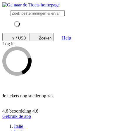
Help
nl / USD
Zoeken
Log in
Je tickets nog sneller op zak
4.6 beoordeling
4.6
Gebruik de app
Italië