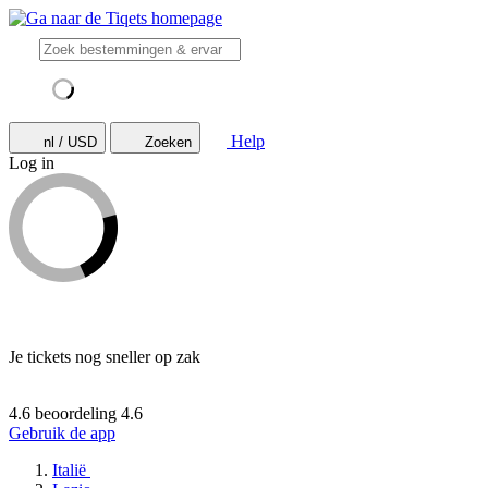
Help
nl / USD
Zoeken
Log in
Je tickets nog sneller op zak
4.6 beoordeling
4.6
Gebruik de app
Italië