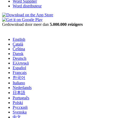
Word Supplier
Word distributeur
Gedownload door meer dan
5.000.000 reizigers
English
Català
Čeština
Dansk
Deutsch
Ελληνικά
Español
Français
한국어
Italiano
Nederlands
日本語
Português
Polski
Русский
Svenska
中文