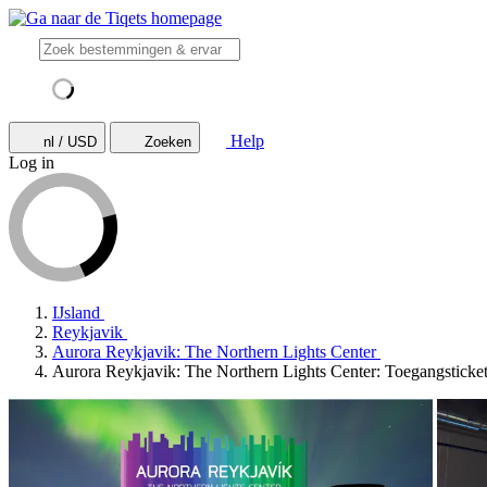
Help
nl / USD
Zoeken
Log in
IJsland
Reykjavik
Aurora Reykjavik: The Northern Lights Center
Aurora Reykjavik: The Northern Lights Center: Toegangsticke