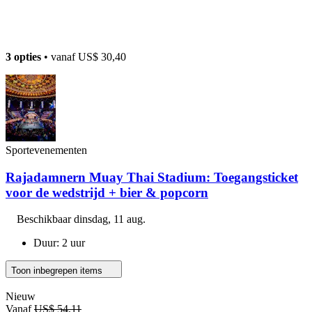
3 opties
• vanaf
US$ 30,40
Sportevenementen
Rajadamnern Muay Thai Stadium: Toegangsticket
voor de wedstrijd + bier & popcorn
Beschikbaar
dinsdag, 11 aug.
Duur: 2 uur
Toon inbegrepen items
Nieuw
Vanaf
US$ 54,11