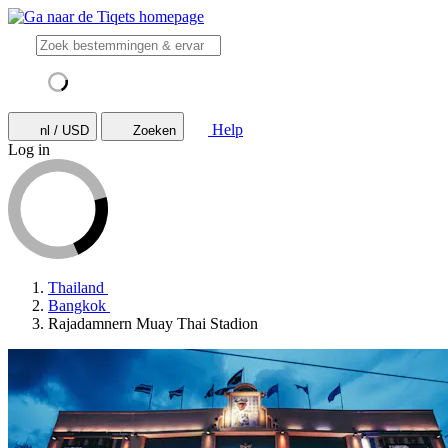
Help
nl / USD
Zoeken
Log in
Thailand
Bangkok
Rajadamnern Muay Thai Stadion