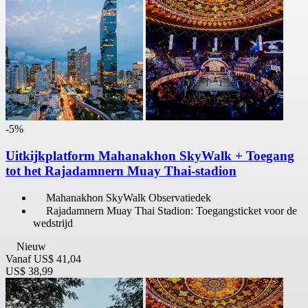
-5%
Uitkijkplatform Mahanakhon SkyWalk + Toegang
tot het Rajadamnern Muay Thai-stadion
Mahanakhon SkyWalk Observatiedek
Rajadamnern Muay Thai Stadion: Toegangsticket voor de
wedstrijd
Nieuw
Vanaf
US$ 41,04
US$ 38,99