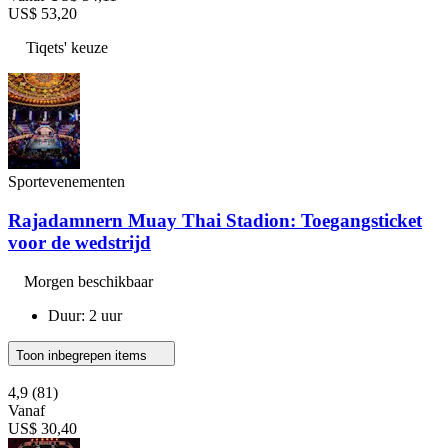
US$ 53,20
Tiqets' keuze
Sportevenementen
Rajadamnern Muay Thai Stadion: Toegangsticket
voor de wedstrijd
Morgen beschikbaar
Duur: 2 uur
Toon inbegrepen items
4,9
(81)
Vanaf
US$ 30,40