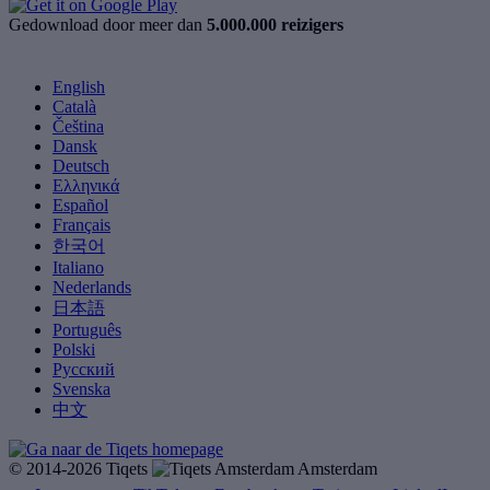
Gedownload door meer dan
5.000.000 reizigers
English
Català
Čeština
Dansk
Deutsch
Ελληνικά
Español
Français
한국어
Italiano
Nederlands
日本語
Português
Polski
Русский
Svenska
中文
© 2014-2026 Tiqets
Amsterdam