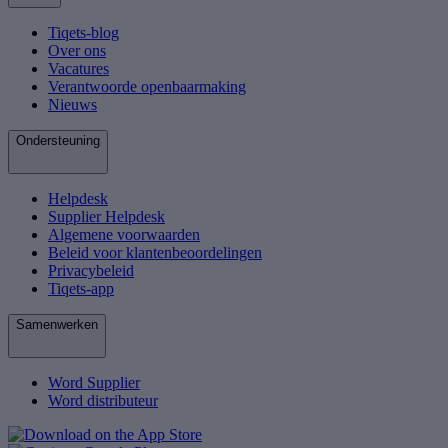
Tiqets-blog
Over ons
Vacatures
Verantwoorde openbaarmaking
Nieuws
Ondersteuning
Helpdesk
Supplier Helpdesk
Algemene voorwaarden
Beleid voor klantenbeoordelingen
Privacybeleid
Tiqets-app
Samenwerken
Word Supplier
Word distributeur