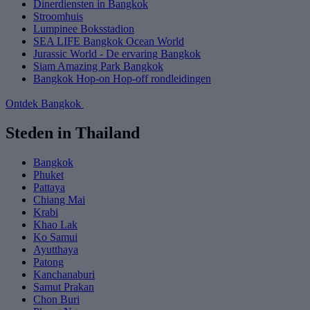
Dinerdiensten in Bangkok
Stroomhuis
Lumpinee Boksstadion
SEA LIFE Bangkok Ocean World
Jurassic World - De ervaring Bangkok
Siam Amazing Park Bangkok
Bangkok Hop-on Hop-off rondleidingen
Ontdek Bangkok
Steden in Thailand
Bangkok
Phuket
Pattaya
Chiang Mai
Krabi
Khao Lak
Ko Samui
Ayutthaya
Patong
Kanchanaburi
Samut Prakan
Chon Buri