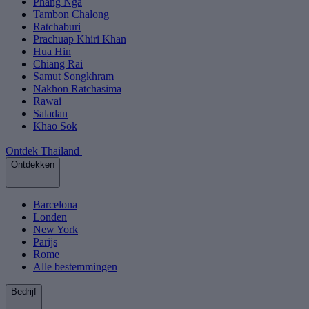
Phang Nga
Tambon Chalong
Ratchaburi
Prachuap Khiri Khan
Hua Hin
Chiang Rai
Samut Songkhram
Nakhon Ratchasima
Rawai
Saladan
Khao Sok
Ontdek Thailand
Ontdekken
Barcelona
Londen
New York
Parijs
Rome
Alle bestemmingen
Bedrijf