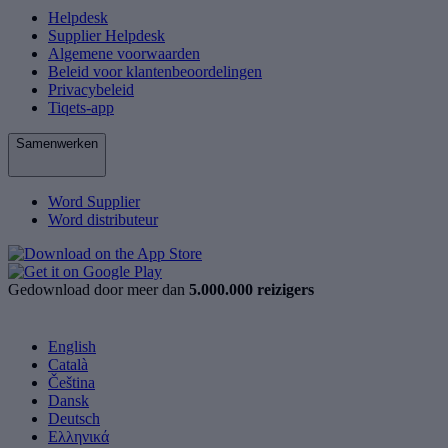
Helpdesk
Supplier Helpdesk
Algemene voorwaarden
Beleid voor klantenbeoordelingen
Privacybeleid
Tiqets-app
Samenwerken
Word Supplier
Word distributeur
Gedownload door meer dan
5.000.000 reizigers
English
Català
Čeština
Dansk
Deutsch
Ελληνικά