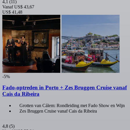
4,1
(11)
Vanaf
US$ 43,67
US$ 41,48
-5%
Fado-optreden in Porto + Zes Bruggen Cruise vanaf
Cais da Ribeira
Grotten van Cálem: Rondleiding met Fado Show en Wijn
Zes Bruggen Cruise vanaf Cais da Ribeira
4,8
(5)