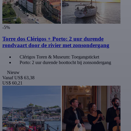
-5%
Torre dos Clérigos + Porto: 2 uur durende
rondvaart door de rivier met zonsondergang
Clérigos Toren & Museum: Toegangsticket
Porto: 2 uur durende boottocht bij zonsondergang
Nieuw
Vanaf
US$ 63,38
US$ 60,21