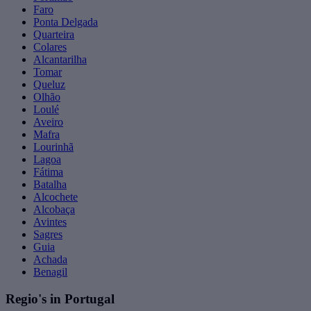
Faro
Ponta Delgada
Quarteira
Colares
Alcantarilha
Tomar
Queluz
Olhão
Loulé
Aveiro
Mafra
Lourinhã
Lagoa
Fátima
Batalha
Alcochete
Alcobaça
Avintes
Sagres
Guia
Achada
Benagil
Regio's in Portugal