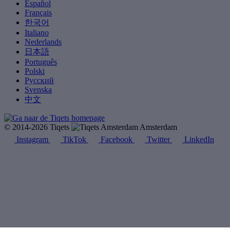
Español
Français
한국어
Italiano
Nederlands
日本語
Português
Polski
Русский
Svenska
中文
© 2014-2026 Tiqets
Amsterdam
Instagram
TikTok
Facebook
Twitter
LinkedIn