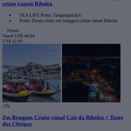
cruise vanuit Ribeira
SEA LIFE Porto: Toegangsticket
Porto: Douro rivier zes bruggen cruise vanuit Ribeira
Nieuw
Vanaf
US$ 44,94
US$ 42,69
-5%
Zes Bruggen Cruise vanaf Cais da Ribeira + Torre
dos Clérigos