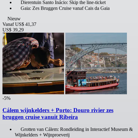
Dierentuin Santo Inácio: Skip the line-ticket
Gaia: Zes Bruggen Cruise vanaf Cais da Gaia
Nieuw
Vanaf
US$ 41,37
US$ 39,29
-5%
Cálem wijnkelders + Porto: Douro rivier zes
bruggen cruise vanuit Ribeira
Grotten van Cálem: Rondleiding in Interactief Museum &
Wijnkelders + Wijnproeverij