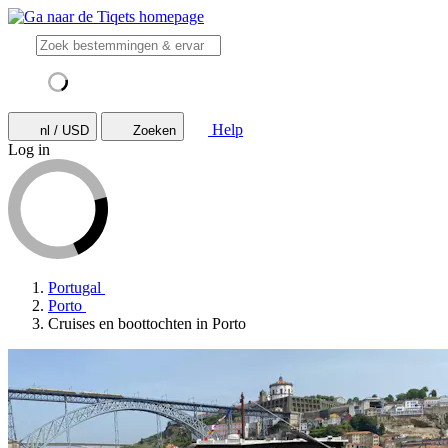
Help
nl / USD
Zoeken
Log in
Portugal
Porto
Cruises en boottochten in Porto