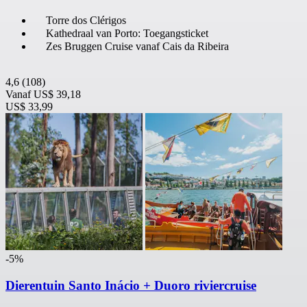
Torre dos Clérigos
Kathedraal van Porto: Toegangsticket
Zes Bruggen Cruise vanaf Cais da Ribeira
4,6
(108)
Vanaf
US$ 39,18
US$ 33,99
-5%
Dierentuin Santo Inácio + Duoro riviercruise