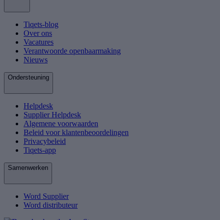
Tiqets-blog
Over ons
Vacatures
Verantwoorde openbaarmaking
Nieuws
Ondersteuning
Helpdesk
Supplier Helpdesk
Algemene voorwaarden
Beleid voor klantenbeoordelingen
Privacybeleid
Tiqets-app
Samenwerken
Word Supplier
Word distributeur