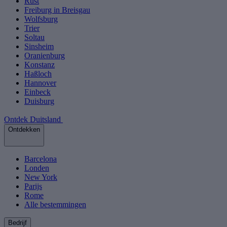
Rust
Freiburg in Breisgau
Wolfsburg
Trier
Soltau
Sinsheim
Oranienburg
Konstanz
Haßloch
Hannover
Einbeck
Duisburg
Ontdek Duitsland
Ontdekken
Barcelona
Londen
New York
Parijs
Rome
Alle bestemmingen
Bedrijf