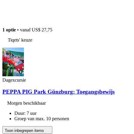
1 optie
• vanaf
US$ 27,75
Tiqets' keuze
Dagexcursie
PEPPA PIG Park Günzburg: Toegangsbewijs
Morgen beschikbaar
Duur: 7 uur
Groep van max. 10 personen
Toon inbegrepen items