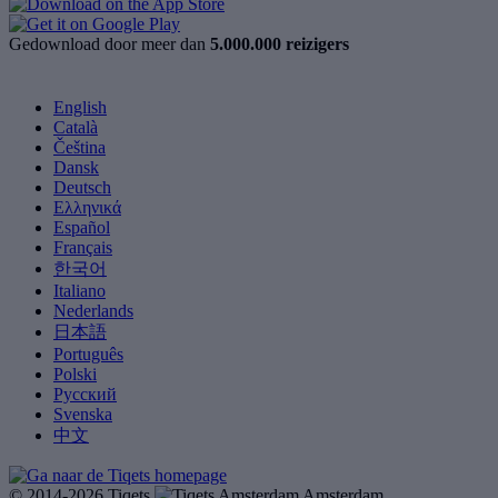
Gedownload door meer dan
5.000.000 reizigers
English
Català
Čeština
Dansk
Deutsch
Ελληνικά
Español
Français
한국어
Italiano
Nederlands
日本語
Português
Polski
Русский
Svenska
中文
© 2014-2026 Tiqets
Amsterdam