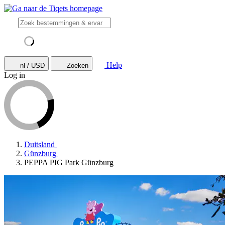
Help
nl / USD
Zoeken
Log in
Duitsland
Günzburg
PEPPA PIG Park Günzburg