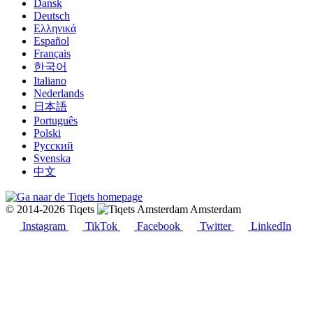
Dansk
Deutsch
Ελληνικά
Español
Français
한국어
Italiano
Nederlands
日本語
Português
Polski
Русский
Svenska
中文
© 2014-2026 Tiqets
Amsterdam
Instagram
TikTok
Facebook
Twitter
LinkedIn