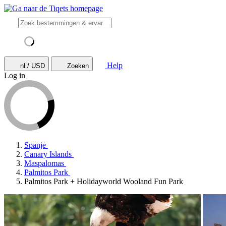
Help
nl / USD
Zoeken
Log in
Spanje
Canary Islands
Maspalomas
Palmitos Park
Palmitos Park + Holidayworld Wooland Fun Park