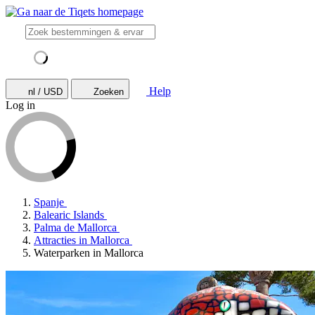
Help
nl / USD
Zoeken
Log in
Spanje
Balearic Islands
Palma de Mallorca
Attracties in Mallorca
Waterparken in Mallorca