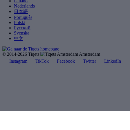
Italiano
Nederlands
日本語
Português
Polski
Русский
Svenska
中文
© 2014-2026 Tiqets
Amsterdam
Instagram
TikTok
Facebook
Twitter
LinkedIn