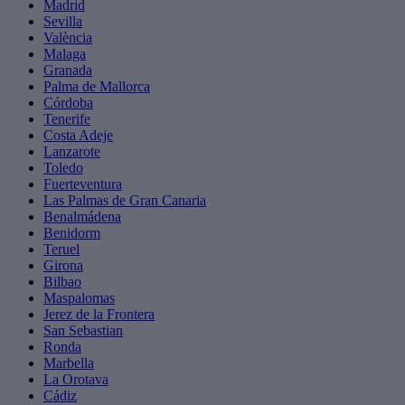
Madrid
Sevilla
València
Malaga
Granada
Palma de Mallorca
Córdoba
Tenerife
Costa Adeje
Lanzarote
Toledo
Fuerteventura
Las Palmas de Gran Canaria
Benalmádena
Benidorm
Teruel
Girona
Bilbao
Maspalomas
Jerez de la Frontera
San Sebastian
Ronda
Marbella
La Orotava
Cádiz