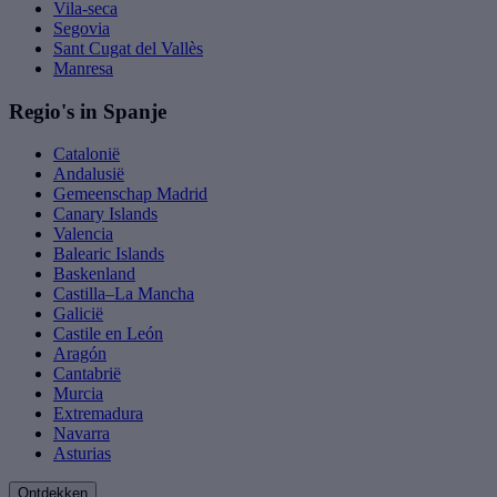
Vila-seca
Segovia
Sant Cugat del Vallès
Manresa
Regio's in Spanje
Catalonië
Andalusië
Gemeenschap Madrid
Canary Islands
Valencia
Balearic Islands
Baskenland
Castilla–La Mancha
Galicië
Castile en León
Aragón
Cantabrië
Murcia
Extremadura
Navarra
Asturias
Ontdekken