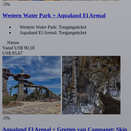
-5%
Western Water Park + Aqualand El Arenal
Western Water Park: Toegangsticket
Aqualand El Arenal: Toegangsticket
Nieuw
Vanaf
US$ 90,18
US$ 85,67
-5%
Aqualand El Arenal + Grotten van Campanet: Skip