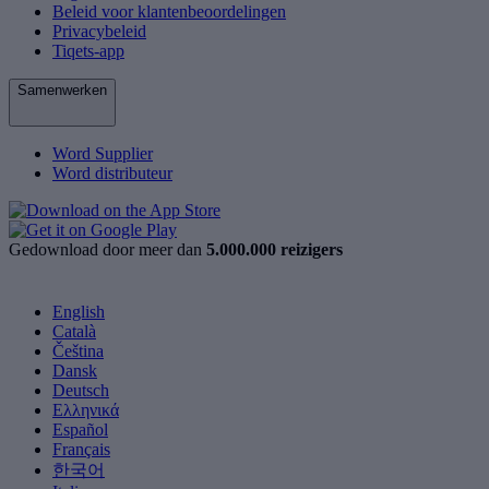
Beleid voor klantenbeoordelingen
Privacybeleid
Tiqets-app
Samenwerken
Word Supplier
Word distributeur
Gedownload door meer dan
5.000.000 reizigers
English
Català
Čeština
Dansk
Deutsch
Ελληνικά
Español
Français
한국어