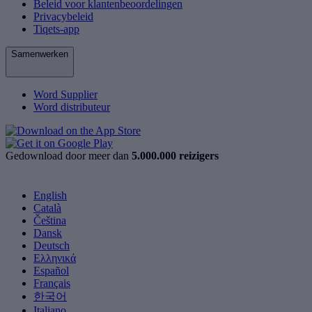
Beleid voor klantenbeoordelingen
Privacybeleid
Tiqets-app
Samenwerken
Word Supplier
Word distributeur
Gedownload door meer dan
5.000.000 reizigers
English
Català
Čeština
Dansk
Deutsch
Ελληνικά
Español
Français
한국어
Italiano