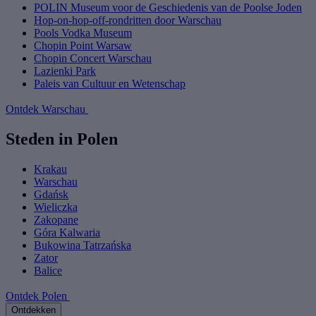
POLIN Museum voor de Geschiedenis van de Poolse Joden
Hop-on-hop-off-rondritten door Warschau
Pools Vodka Museum
Chopin Point Warsaw
Chopin Concert Warschau
Lazienki Park
Paleis van Cultuur en Wetenschap
Ontdek Warschau
Steden in Polen
Krakau
Warschau
Gdańsk
Wieliczka
Zakopane
Góra Kalwaria
Bukowina Tatrzańska
Zator
Balice
Ontdek Polen
Ontdekken