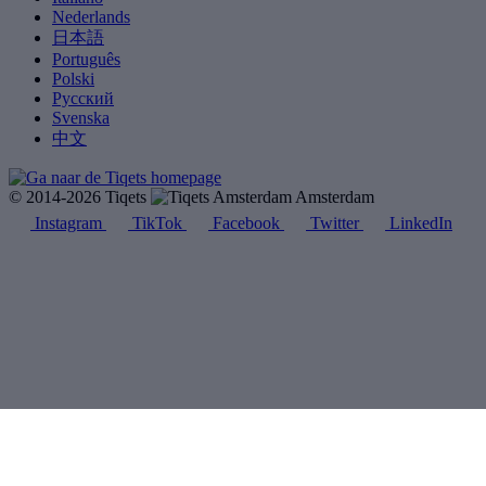
Nederlands
日本語
Português
Polski
Русский
Svenska
中文
© 2014-2026 Tiqets
Amsterdam
Instagram
TikTok
Facebook
Twitter
LinkedIn