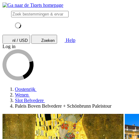
Help
nl / USD
Zoeken
Log in
Oostenrijk
Wenen
Slot Belvedere
Paleis Boven Belvedere + Schönbrunn Paleistour