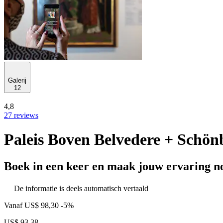
Galerij
12
4,8
27 reviews
Paleis Boven Belvedere + Schön
Boek in een keer en maak jouw ervaring no
De informatie is deels automatisch vertaald
Vanaf
US$ 98,30
-5%
US$ 93,38