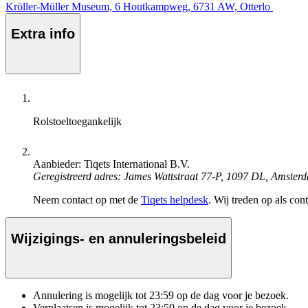
Kröller-Müller Museum, 6 Houtkampweg, 6731 AW, Otterlo
Extra info
Rolstoeltoegankelijk
Aanbieder: Tiqets International B.V.
Geregistreerd adres: James Wattstraat 77-P, 1097 DL, Amster
Neem contact op met de
Tiqets helpdesk
. Wij treden op als con
Wijzigings- en annuleringsbeleid
Annulering is mogelijk tot
23:59
op de dag voor je bezoek.
Verplaatsen is mogelijk tot
23:59
op de dag voor je bezoek.