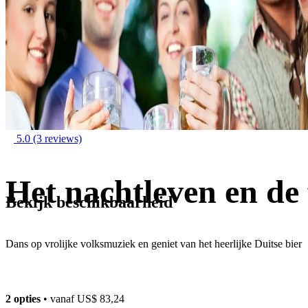
5.0
(3 reviews)
Het nachtleven en de
Bekijk beschikbaarheid
Dans op vrolijke volksmuziek en geniet van het heerlijke Duitse bier
2 opties
• vanaf
US$ 83,24