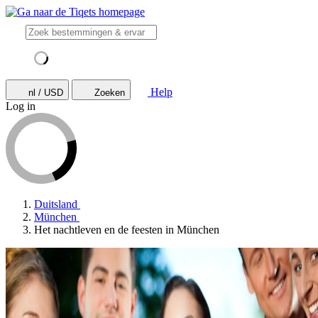
Help
nl / USD
Zoeken
Log in
Duitsland
München
Het nachtleven en de feesten in München