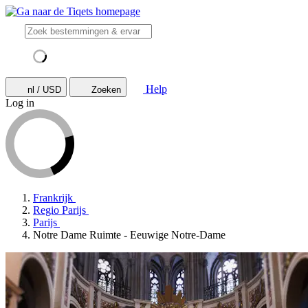
Help
nl / USD
Zoeken
Log in
Frankrijk
Regio Parijs
Parijs
Notre Dame Ruimte - Eeuwige Notre-Dame