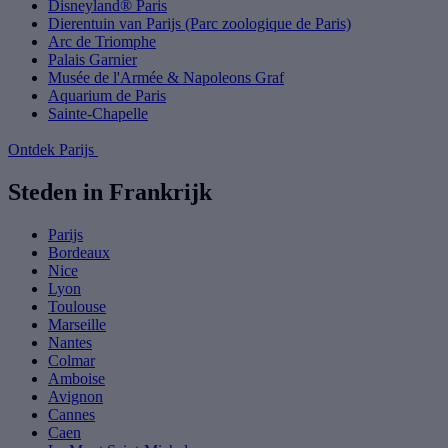
Disneyland® Paris
Dierentuin van Parijs (Parc zoologique de Paris)
Arc de Triomphe
Palais Garnier
Musée de l'Armée & Napoleons Graf
Aquarium de Paris
Sainte-Chapelle
Ontdek Parijs
Steden in Frankrijk
Parijs
Bordeaux
Nice
Lyon
Toulouse
Marseille
Nantes
Colmar
Amboise
Avignon
Cannes
Caen