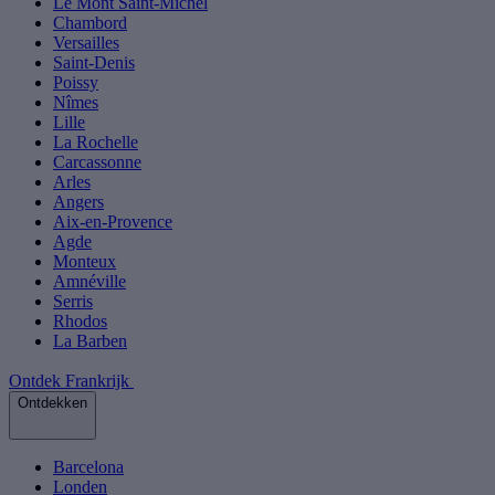
Le Mont Saint-Michel
Chambord
Versailles
Saint-Denis
Poissy
Nîmes
Lille
La Rochelle
Carcassonne
Arles
Angers
Aix-en-Provence
Agde
Monteux
Amnéville
Serris
Rhodos
La Barben
Ontdek Frankrijk
Ontdekken
Barcelona
Londen