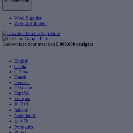
Samenwerken
Word Supplier
Word distributeur
Gedownload door meer dan
5.000.000 reizigers
English
Català
Čeština
Dansk
Deutsch
Ελληνικά
Español
Français
한국어
Italiano
Nederlands
日本語
Português
Polski