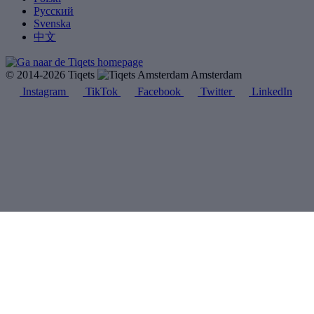
Русский
Svenska
中文
© 2014-2026 Tiqets
Amsterdam
Instagram
TikTok
Facebook
Twitter
LinkedIn