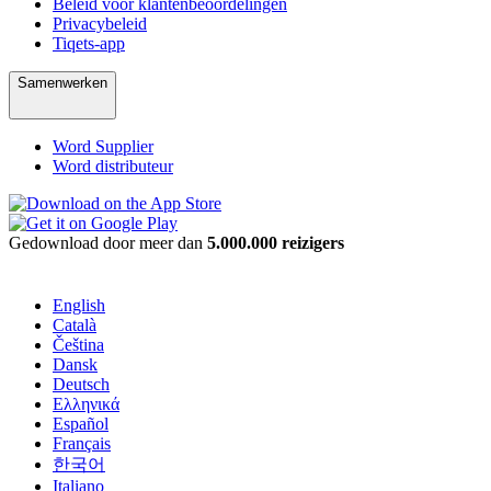
Beleid voor klantenbeoordelingen
Privacybeleid
Tiqets-app
Samenwerken
Word Supplier
Word distributeur
Gedownload door meer dan
5.000.000 reizigers
English
Català
Čeština
Dansk
Deutsch
Ελληνικά
Español
Français
한국어
Italiano