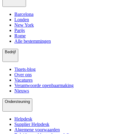
Barcelona
Londen
New York
Parijs
Rome
Alle bestemmingen
Bedrijf
Tiqets-blog
Over ons
Vacatures
Verantwoorde openbaarmaking
Nieuws
Ondersteuning
Helpdesk
Supplier Helpdesk
Algemene voorwaarden