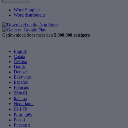
Word Supplier
Word distributeur
Gedownload door meer dan
5.000.000 reizigers
English
Català
Čeština
Dansk
Deutsch
Ελληνικά
Español
Français
한국어
Italiano
Nederlands
日本語
Português
Polski
Русский