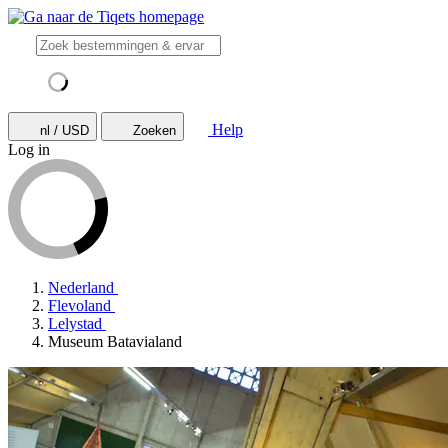
Help
nl / USD
Zoeken
Log in
Nederland
Flevoland
Lelystad
Museum Batavialand