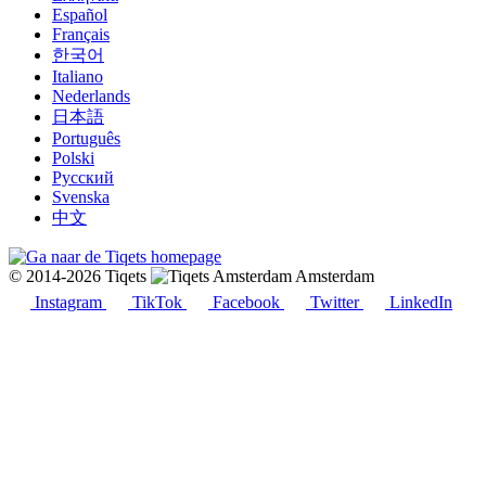
Español
Français
한국어
Italiano
Nederlands
日本語
Português
Polski
Русский
Svenska
中文
© 2014-2026 Tiqets
Amsterdam
Instagram
TikTok
Facebook
Twitter
LinkedIn