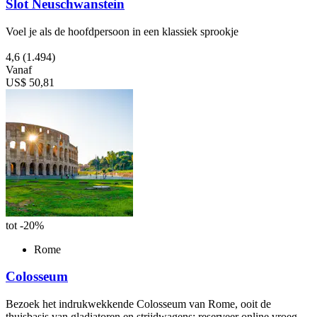
Slot Neuschwanstein
Voel je als de hoofdpersoon in een klassiek sprookje
4,6
(1.494)
Vanaf
US$ 50,81
tot -20%
Rome
Colosseum
Bezoek het indrukwekkende Colosseum van Rome, ooit de
thuisbasis van gladiatoren en strijdwagens; reserveer online vroeg