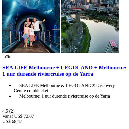
-5%
SEA LIFE Melbourne + LEGOLAND + Melbourne:
1 uur durende riviercruise op de Yarra
SEA LIFE Melbourne & LEGOLAND® Discovery
Centre combiticket
Melbourne: 1 uur durende riviercruise op de Yarra
4,5
(2)
Vanaf
US$ 72,07
US$ 68,47