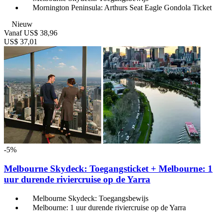
Mornington Peninsula: Arthurs Seat Eagle Gondola Ticket
Nieuw
Vanaf
US$ 38,96
US$ 37,01
-5%
Melbourne Skydeck: Toegangsticket + Melbourne: 1
uur durende riviercruise op de Yarra
Melbourne Skydeck: Toegangsbewijs
Melbourne: 1 uur durende riviercruise op de Yarra