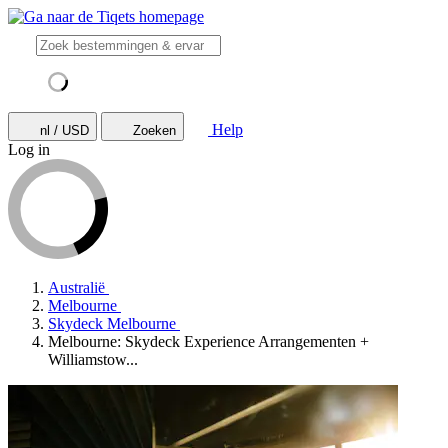
Help
nl / USD
Zoeken
Log in
Australië
Melbourne
Skydeck Melbourne
Melbourne: Skydeck Experience Arrangementen +
Williamstow...