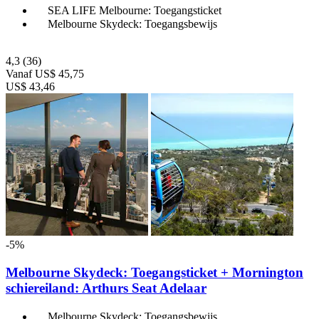
SEA LIFE Melbourne: Toegangsticket
Melbourne Skydeck: Toegangsbewijs
4,3
(36)
Vanaf
US$ 45,75
US$ 43,46
-5%
Melbourne Skydeck: Toegangsticket + Mornington
schiereiland: Arthurs Seat Adelaar
Melbourne Skydeck: Toegangsbewijs