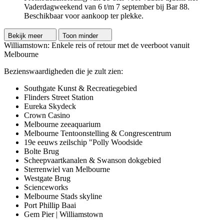
Vaderdagweekend van 6 t/m 7 september bij Bar 88.
Beschikbaar voor aankoop ter plekke.
Bekijk meer
Toon minder
Williamstown: Enkele reis of retour met de veerboot vanuit
Melbourne
Bezienswaardigheden die je zult zien:
Southgate Kunst & Recreatiegebied
Flinders Street Station
Eureka Skydeck
Crown Casino
Melbourne zeeaquarium
Melbourne Tentoonstelling & Congrescentrum
19e eeuws zeilschip "Polly Woodside
Bolte Brug
Scheepvaartkanalen & Swanson dokgebied
Sterrenwiel van Melbourne
Westgate Brug
Scienceworks
Melbourne Stads skyline
Port Phillip Baai
Gem Pier | Williamstown