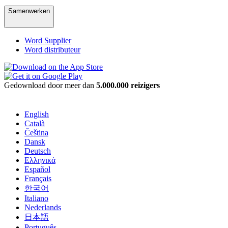
Samenwerken
Word Supplier
Word distributeur
Gedownload door meer dan
5.000.000 reizigers
English
Català
Čeština
Dansk
Deutsch
Ελληνικά
Español
Français
한국어
Italiano
Nederlands
日本語
Português