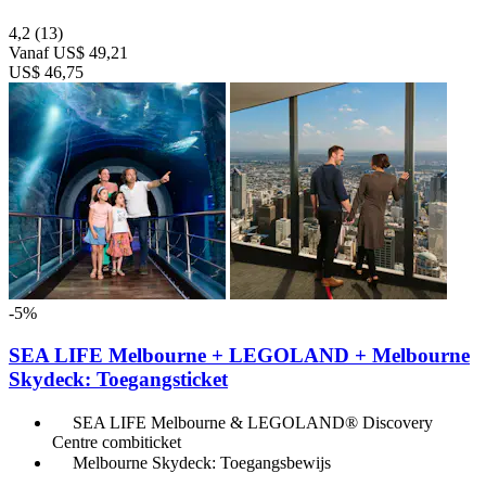
4,2
(13)
Vanaf
US$ 49,21
US$ 46,75
-5%
SEA LIFE Melbourne + LEGOLAND + Melbourne
Skydeck: Toegangsticket
SEA LIFE Melbourne & LEGOLAND® Discovery
Centre combiticket
Melbourne Skydeck: Toegangsbewijs