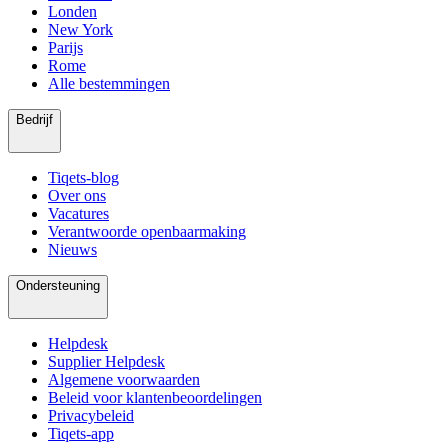
Londen
New York
Parijs
Rome
Alle bestemmingen
Bedrijf
Tiqets-blog
Over ons
Vacatures
Verantwoorde openbaarmaking
Nieuws
Ondersteuning
Helpdesk
Supplier Helpdesk
Algemene voorwaarden
Beleid voor klantenbeoordelingen
Privacybeleid
Tiqets-app